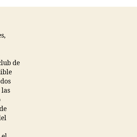
s,
club de
ible
 dos
 las
o
 de
del
 el