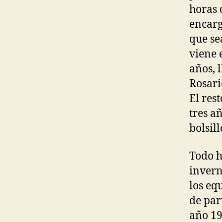
horas 
encarg
que se
viene 
años, l
Rosari
El res
tres a
bolsil
Todo h
invern
los eq
de par
año 19