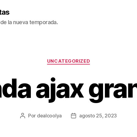
tas
de la nueva temporada.
Categorías
UNCATEGORIZED
nda ajax gran
Por
dealcoolya
agosto 25, 2023
Autor
Fecha
de
de
la
la