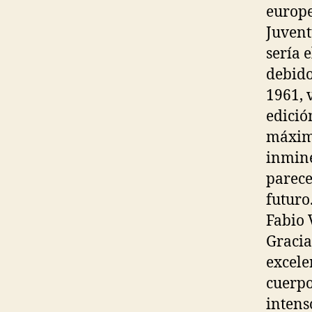
europe
Juvent
sería 
debido
1961, 
edició
máximo
inmine
parece
futuro.
Fabio 
Gracia
excele
cuerpo
intens