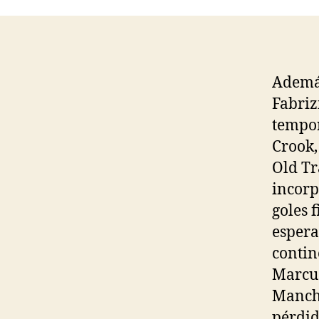
Además
Fabriz
tempor
Crook, 
Old Tr
incorp
goles 
espera
contin
Marcus
Manche
pérdid