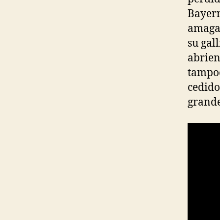
Bayern
amagab
su gal
abrien
tampoc
cedido
grande