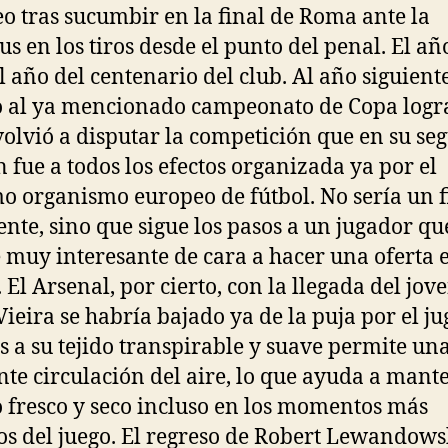
o tras sucumbir en la final de Roma ante la
us en los tiros desde el punto del penal. El a
el año del centenario del club. Al año siguiente
 al ya mencionado campeonato de Copa logr
volvió a disputar la competición que en su s
n fue a todos los efectos organizada ya por el
 organismo europeo de fútbol. No sería un f
nte, sino que sigue los pasos a un jugador que
 muy interesante de cara a hacer una oferta e
 El Arsenal, por cierto, con la llegada del jov
Vieira se habría bajado ya de la puja por el ju
s a su tejido transpirable y suave permite un
nte circulación del aire, lo que ayuda a mant
 fresco y seco incluso en los momentos más
os del juego. El regreso de Robert Lewandowsk