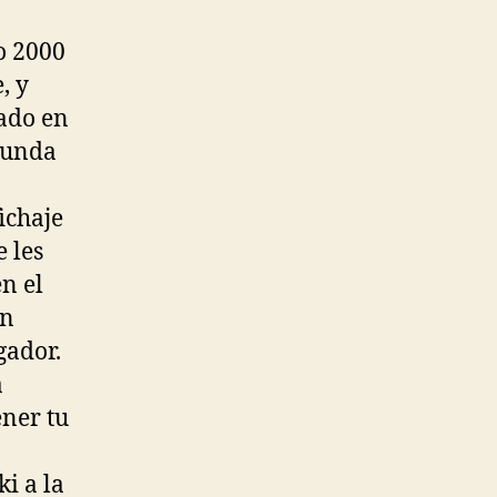
ño 2000
, y
ado en
egunda
ichaje
 les
n el
en
gador.
a
ener tu
i a la