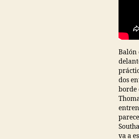
Balón 
delant
prácti
dos en
borde 
Thomas
entren
parece
Southa
va a e