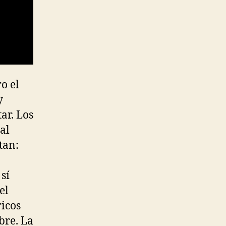
o el
y
ar. Los
al
tan:
sí
el
icos
bre. La