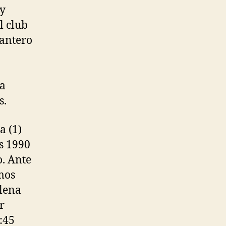
 y
l club
lantero
na
s.
a (1)
s 1990
o. Ante
imos
plena
r
:45