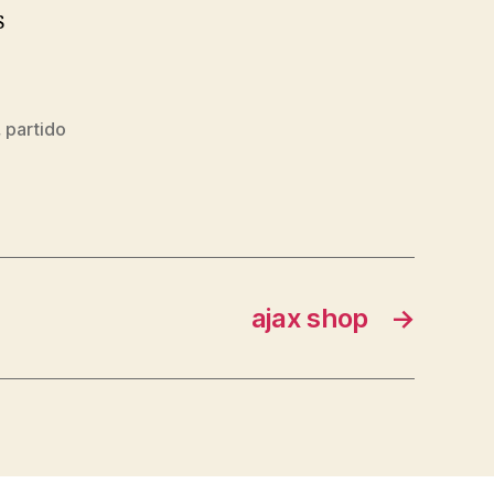
s
,
partido
ajax shop
→