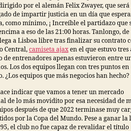
dirigido por el alemán Felix Zwayer, que será 
ado de impartir justicia en un día que esper
a, como mínimo, ¡ Increíble el partidazo que 
encima a eso de las 21:00 horas. Tanlongo, de
lega a Lisboa libre tras finalizar su contrato 
o Central,
camiseta ajax
en el que estuvo tres
to de entrenadores apenas estuvieron entre u
ños. Los dos equipos llegan con tres puntos en 
lo. ¿Los equipos que más negocios han hecho?
ace indicar que vamos a tener un mercado
al de lo más movidito por esa necesidad de 
uipos después de que 2022 terminase muy ca
tidos por la Copa del Mundo. Pese a ganar la l
95, el club no fue capaz de revalidar el título