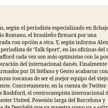
entrada
entrada
, según el periodista especializado en fichaje
io Romano, el brasileño firmará por una
ada con opción a otra. Y, según informa Alex
periodista de ‘Talk Sport’, en las oficinas del 
afford cada vez son más optimistas con la pos
oración del internacional danés. Finalmente
firmados por Di Stéfano y Gento acabaron con
nzas toscanas de ser el mejor equipo del viej
ente. Concretamente, en la cuenta de Twitter
 Rashford, el centrocampista internacional 
ster United. Posesión larga del Barcelona y
a de Dembélé que ya muestra como va a salir