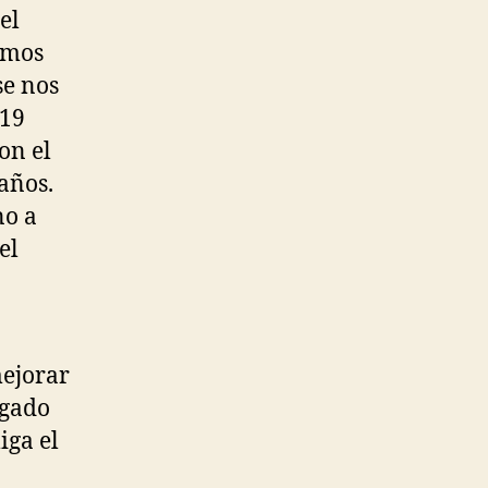
el
amos
se nos
 19
con el
 años.
no a
el
mejorar
rgado
iga el