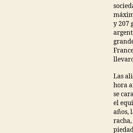
socied
máximo
y 207 
argent
grande
France
llevar
Las al
hora a
se car
el equ
años, 
racha,
piedad