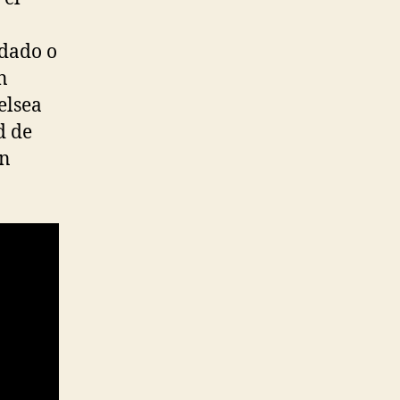
dado o
n
elsea
d de
an