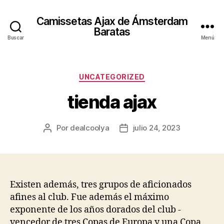
Camissetas Ajax de Ámsterdam
Baratas
Buscar
Menú
Categorías
UNCATEGORIZED
tienda ajax
Por
dealcoolya
julio 24, 2023
Autor
Fecha
de
de
la
la
entrada
entrada
Existen además, tres grupos de aficionados
afines al club. Fue además el máximo
exponente de los años dorados del club -
vencedor de tres Copas de Europa y una Copa