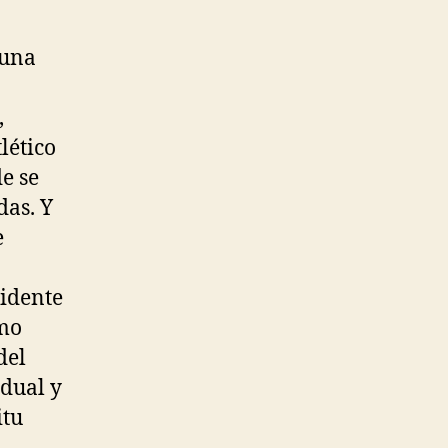
 una
,
lético
e se
das. Y
e
sidente
omo
del
idual y
itu