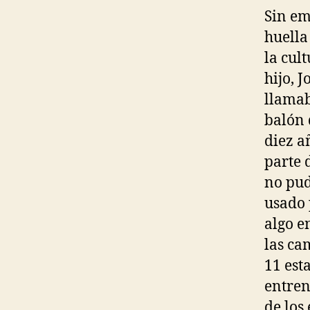
Sin em
huella
la cul
hijo, 
llamab
balón 
diez a
parte 
no pud
usado 
algo e
las ca
11 est
entren
de los