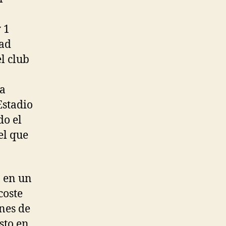
 1
ead
l club
la
Estadio
do el
el que
, en un
coste
ones de
sto en