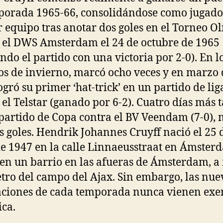
porada 1965-66, consolidándose como jugado
 equipo tras anotar dos goles en el Torneo O
 el DWS Amsterdam el 24 de octubre de 1965
ndo el partido con una victoria por 2-0). En lo
os de invierno, marcó ocho veces y en marzo 
ogró su primer ‘hat-trick’ en un partido de lig
 el Telstar (ganado por 6-2). Cuatro días más t
partido de Copa contra el BV Veendam (7-0),
os goles. Hendrik Johannes Cruyff nació el 25 
de 1947 en la calle Linnaeusstraat en Ámster
 en un barrio en las afueras de Ámsterdam, a
tro del campo del Ajax. Sin embargo, las nue
ciones de cada temporada nunca vienen exe
ca.