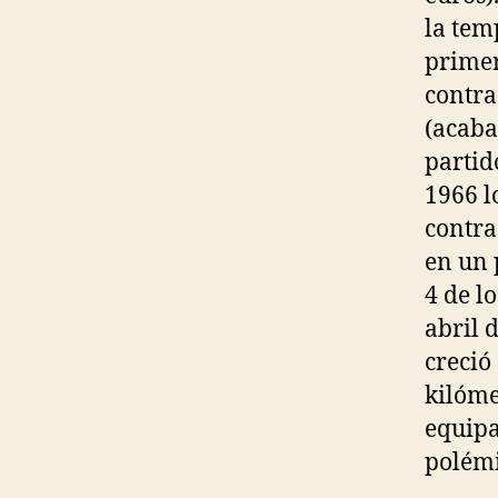
la tem
primer
contra
(acaba
partid
1966 l
contra
en un 
4 de l
abril 
creció
kilóme
equipa
polémi