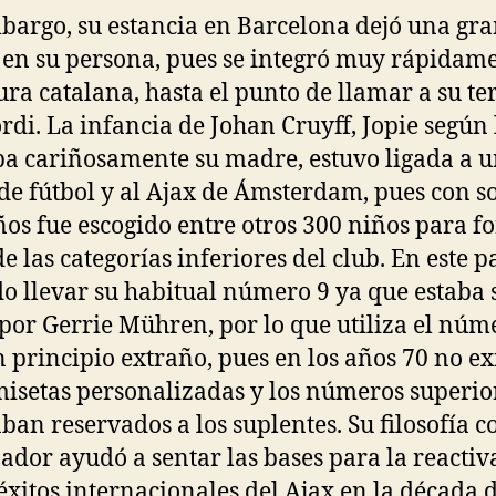
bargo, su estancia en Barcelona dejó una gr
 en su persona, pues se integró muy rápidam
tura catalana, hasta el punto de llamar a su te
Jordi. La infancia de Johan Cruyff, Jopie según 
a cariñosamente su madre, estuvo ligada a 
de fútbol y al Ajax de Ámsterdam, pues con s
ños fue escogido entre otros 300 niños para 
de las categorías inferiores del club. En este p
o llevar su habitual número 9 ya que estaba 
por Gerrie Mühren, por lo que utiliza el núm
n principio extraño, pues en los años 70 no ex
misetas personalizadas y los números superio
aban reservados a los suplentes. Su filosofía 
ador ayudó a sentar las bases para la reactiv
 éxitos internacionales del Ajax en la década 