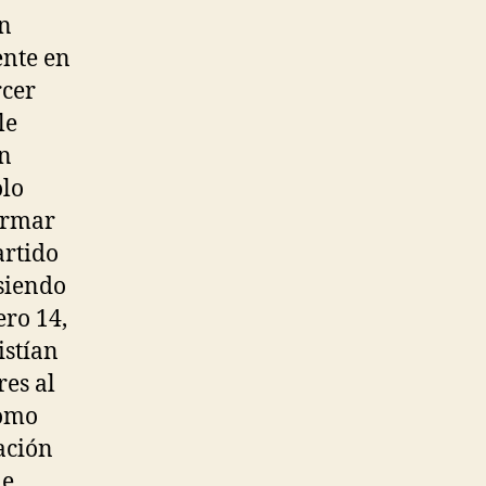
an
ente en
rcer
le
un
olo
formar
artido
siendo
ero 14,
istían
res al
como
ación
de