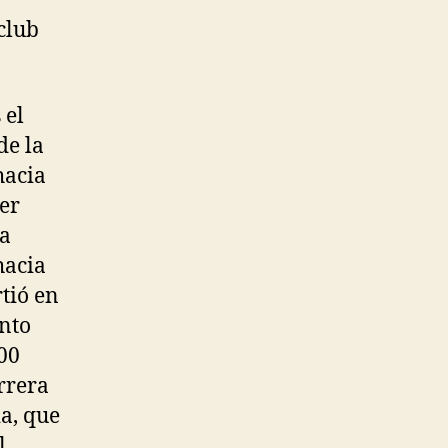
club
 el
de la
hacia
der
ra
hacia
rtió en
ento
000
arrera
a, que
l