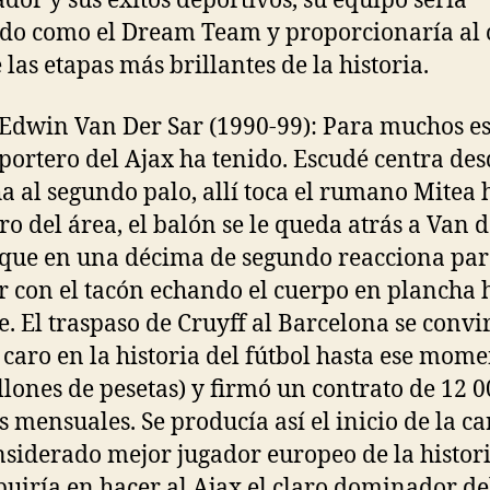
dor y sus éxitos deportivos, su equipo sería
do como el Dream Team y proporcionaría al 
 las etapas más brillantes de la historia.
1Edwin Van Der Sar (1990-99): Para muchos es
portero del Ajax ha tenido. Escudé centra des
a al segundo palo, allí toca el rumano Mitea 
tro del área, el balón se le queda atrás a Van 
 que en una décima de segundo reacciona pa
 con el tacón echando el cuerpo en plancha 
e. El traspaso de Cruyff al Barcelona se convi
 caro en la historia del fútbol hasta ese mom
llones de pesetas) y firmó un contrato de 12 
s mensuales. Se producía así el inicio de la c
nsiderado mejor jugador europeo de la histori
buiría en hacer al Ajax el claro dominador de