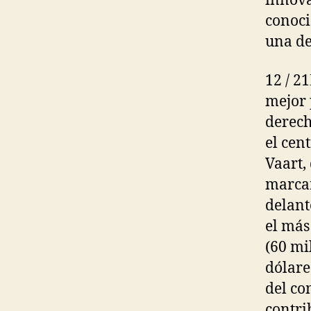
innova
conoci
una de
12 / 2
mejor 
derech
el cen
Vaart,
marcar
delant
el más
(60 mi
dólare
del co
contri