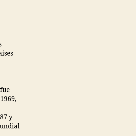
s
aíses
 fue
 1969,
87 y
Mundial