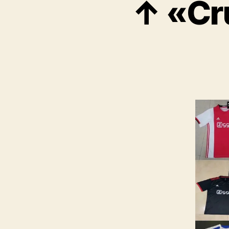
↑ «Cru