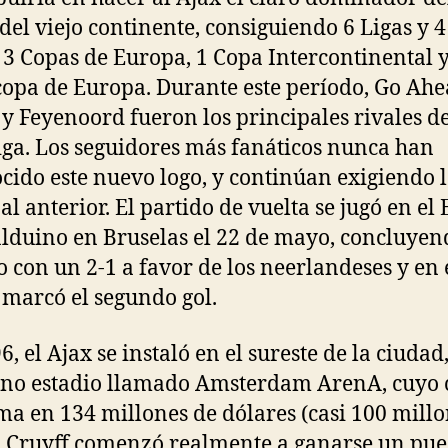
 del viejo continente, consiguiendo 6 Ligas y 4
 3 Copas de Europa, 1 Copa Intercontinental y
opa de Europa. Durante este período, Go Ah
 y Feyenoord fueron los principales rivales de
liga. Los seguidores más fanáticos nunca han
cido este nuevo logo, y continúan exigiendo 
al anterior. El partido de vuelta se jugó en el 
lduino en Bruselas el 22 de mayo, concluyen
o con un 2-1 a favor de los neerlandeses y en 
 marcó el segundo gol.
6, el Ajax se instaló en el sureste de la ciudad
o estadio llamado Amsterdam ArenA, cuyo 
ima en 134 millones de dólares (casi 100 mill
. Cruyff comenzó realmente a ganarse un pue