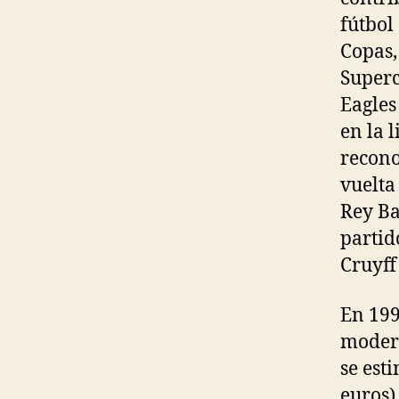
fútbol
Copas,
Superc
Eagles
en la 
recono
vuelta 
Rey Ba
partid
Cruyff
En 199
modern
se est
euros)