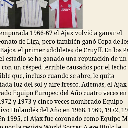
temporada 1966-67 el Ajax volvió a ganar el
nato de Liga, pero también ganó Copa de lo
 Bajos, el primer «doblete» de Cruyff. En los P
 el estadio se ha ganado una reputación de un
con un césped terrible causados por el techo
ble que, incluso cuando se abre, le quita
ada luz del sol y aire fresco. Además, el Ajax
do Equipo Europeo del Año cuatro veces en
1972 y 1973 y cinco veces nombrado Equipo
ivo Holandés del Año en 1968, 1969, 1972, 19
En 1995, el Ajax fue coronado como Equipo 
 por la revista World Soccer. A ese título le