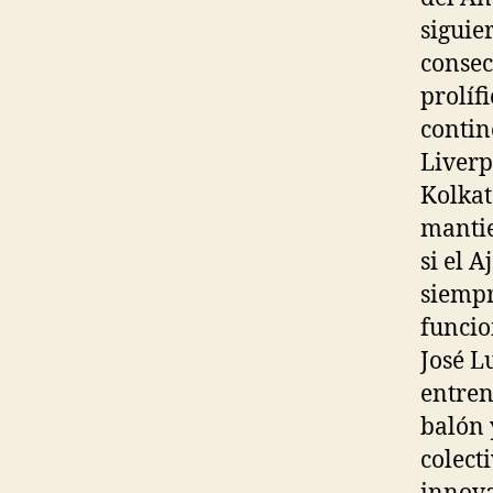
siguie
consec
prolíf
contin
Liverp
Kolkat
mantie
si el 
siempr
funcio
José L
entren
balón 
colect