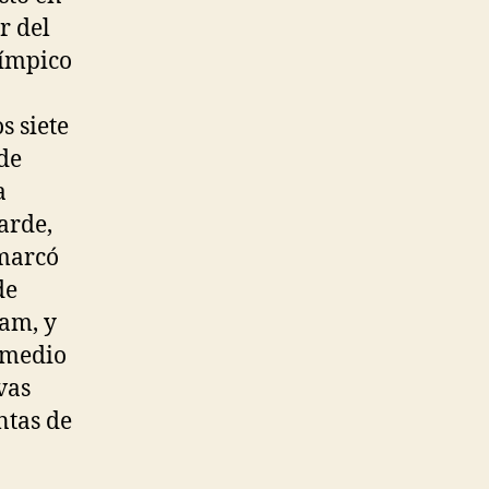
r del
límpico
s siete
de
a
arde,
 marcó
de
dam, y
 medio
vas
ntas de