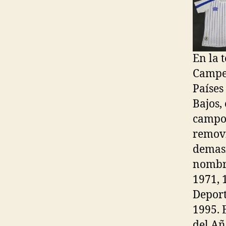
En la 
Campeo
Países
Bajos,
campo 
removi
demasi
nombra
1971, 
Deport
1995. 
del Año