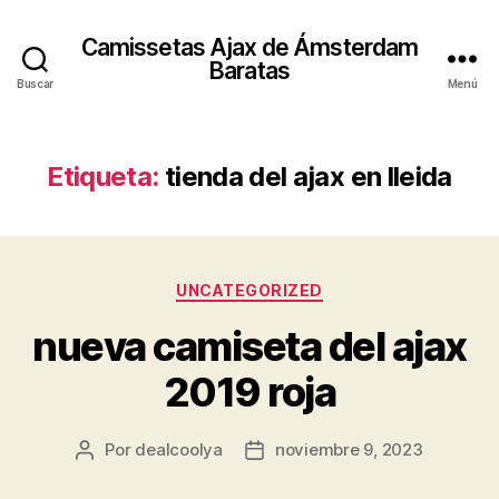
Camissetas Ajax de Ámsterdam
Baratas
Buscar
Menú
Etiqueta:
tienda del ajax en lleida
Categorías
UNCATEGORIZED
nueva camiseta del ajax
2019 roja
Por
dealcoolya
noviembre 9, 2023
Autor
Fecha
de
de