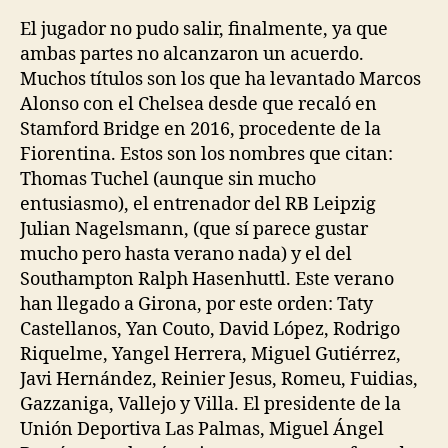
la
la
entrada
entrada
El jugador no pudo salir, finalmente, ya que
ambas partes no alcanzaron un acuerdo.
Muchos títulos son los que ha levantado Marcos
Alonso con el Chelsea desde que recaló en
Stamford Bridge en 2016, procedente de la
Fiorentina. Estos son los nombres que citan:
Thomas Tuchel (aunque sin mucho
entusiasmo), el entrenador del RB Leipzig
Julian Nagelsmann, (que sí parece gustar
mucho pero hasta verano nada) y el del
Southampton Ralph Hasenhuttl. Este verano
han llegado a Girona, por este orden: Taty
Castellanos, Yan Couto, David López, Rodrigo
Riquelme, Yangel Herrera, Miguel Gutiérrez,
Javi Hernández, Reinier Jesus, Romeu, Fuidias,
Gazzaniga, Vallejo y Villa. El presidente de la
Unión Deportiva Las Palmas, Miguel Ángel