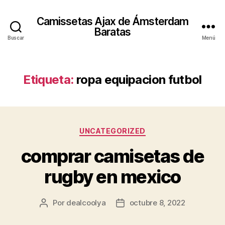
Camissetas Ajax de Ámsterdam
Baratas
Buscar
Menú
Etiqueta:
ropa equipacion futbol
Categorías
UNCATEGORIZED
comprar camisetas de
rugby en mexico
Por
dealcoolya
octubre 8, 2022
Autor
Fecha
de
de