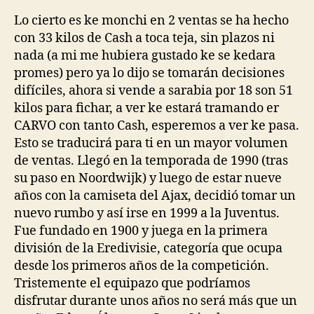
la
la
entrada
entrada
Lo cierto es ke monchi en 2 ventas se ha hecho
con 33 kilos de Cash a toca teja, sin plazos ni
nada (a mi me hubiera gustado ke se kedara
promes) pero ya lo dijo se tomarán decisiones
difíciles, ahora si vende a sarabia por 18 son 51
kilos para fichar, a ver ke estará tramando er
CARVO con tanto Cash, esperemos a ver ke pasa.
Esto se traducirá para ti en un mayor volumen
de ventas. Llegó en la temporada de 1990 (tras
su paso en Noordwijk) y luego de estar nueve
años con la camiseta del Ajax, decidió tomar un
nuevo rumbo y así irse en 1999 a la Juventus.
Fue fundado en 1900 y juega en la primera
división de la Eredivisie, categoría que ocupa
desde los primeros años de la competición.
Tristemente el equipazo que podríamos
disfrutar durante unos años no será más que un