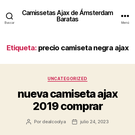
Camissetas Ajax de Ámsterdam
Baratas
Buscar
Menú
Etiqueta:
precio camiseta negra ajax
Categorías
UNCATEGORIZED
nueva camiseta ajax
2019 comprar
Por
dealcoolya
julio 24, 2023
Autor
Fecha
de
de