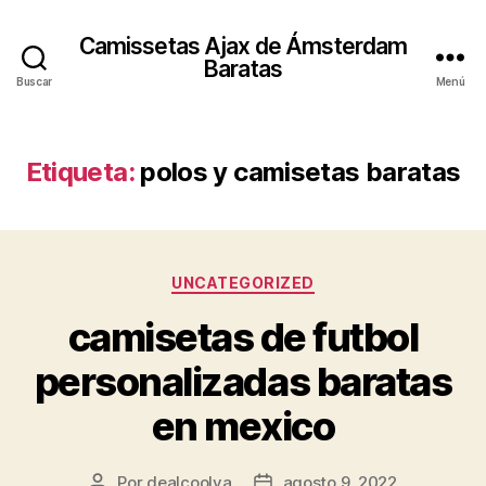
Camissetas Ajax de Ámsterdam
Baratas
Buscar
Menú
Etiqueta:
polos y camisetas baratas
Categorías
UNCATEGORIZED
camisetas de futbol
personalizadas baratas
en mexico
Por
dealcoolya
agosto 9, 2022
Autor
Fecha