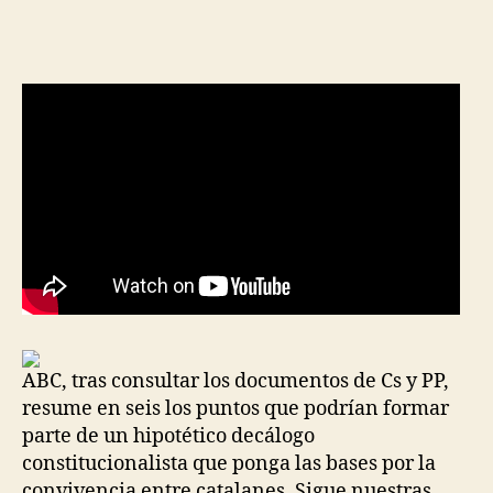
de
de
la
la
entrada
entrada
ABC, tras consultar los documentos de Cs y PP,
resume en seis los puntos que podrían formar
parte de un hipotético decálogo
constitucionalista que ponga las bases por la
convivencia entre catalanes. Sigue nuestras