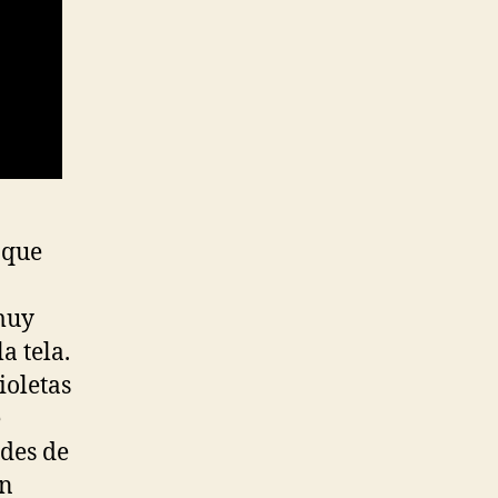
 que
 muy
a tela.
ioletas
e
ades de
on