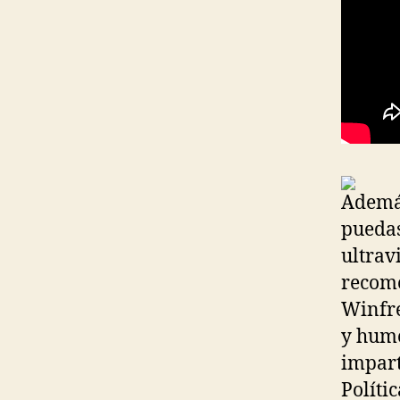
Además
puedas
ultravi
recome
Winfres
y hume
impart
Políti