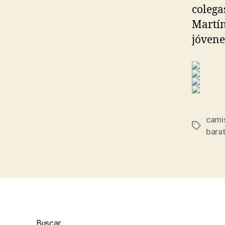
colega
Martín
jóvene
cami
Etiqueta
bara
Buscar