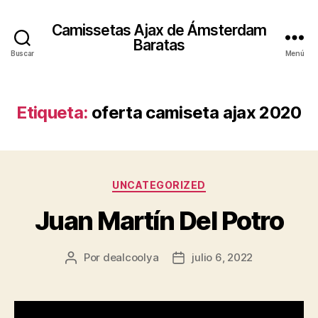
Camissetas Ajax de Ámsterdam
Baratas
Buscar
Menú
Etiqueta:
oferta camiseta ajax 2020
Categorías
UNCATEGORIZED
Juan Martín Del Potro
Por
dealcoolya
julio 6, 2022
Autor
Fecha
de
de
la
la
entrada
entrada