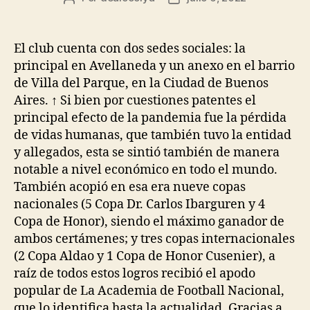
de
de
la
la
entrada
entrada
El club cuenta con dos sedes sociales: la
principal en Avellaneda y un anexo en el barrio
de Villa del Parque, en la Ciudad de Buenos
Aires. ↑ Si bien por cuestiones patentes el
principal efecto de la pandemia fue la pérdida
de vidas humanas, que también tuvo la entidad
y allegados, esta se sintió también de manera
notable a nivel económico en todo el mundo.
También acopió en esa era nueve copas
nacionales (5 Copa Dr. Carlos Ibarguren y 4
Copa de Honor), siendo el máximo ganador de
ambos certámenes; y tres copas internacionales
(2 Copa Aldao y 1 Copa de Honor Cusenier), a
raíz de todos estos logros recibió el apodo
popular de La Academia de Football Nacional,
que lo identifica hasta la actualidad. Gracias a