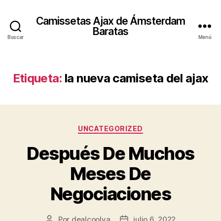
Camissetas Ajax de Ámsterdam
Baratas
Buscar
Menú
Etiqueta:
la nueva camiseta del ajax
Categorías
UNCATEGORIZED
Después De Muchos
Meses De
Negociaciones
Por
dealcoolya
julio 6, 2022
Autor
Fecha