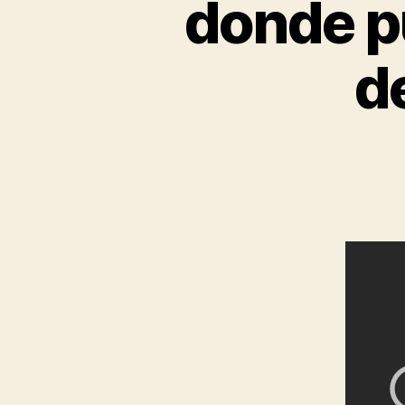
donde p
d