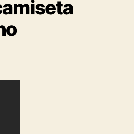
camiseta
no