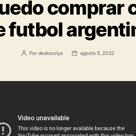
uedo comprar 
e futbol argenti
Por
dealcoolya
agosto 9, 2022
Autor
Fecha
de
de
la
la
entrada
entrada