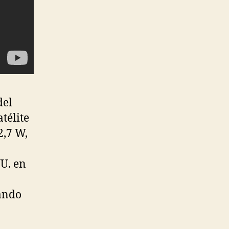
del
télite
2,7 W,
U. en
hando