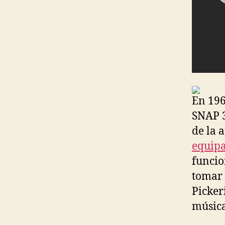
En 196
SNAP 3
de la 
equipa
funcio
tomar 
Picker
música