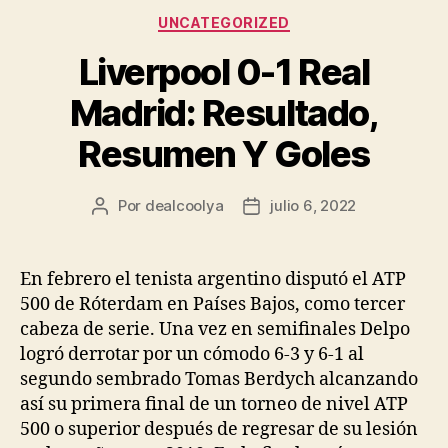
Categorías
UNCATEGORIZED
Liverpool 0-1 Real
Madrid: Resultado,
Resumen Y Goles
Por
dealcoolya
julio 6, 2022
Autor
Fecha
de
de
la
la
entrada
entrada
En febrero el tenista argentino disputó el ATP
500 de Róterdam en Países Bajos, como tercer
cabeza de serie. Una vez en semifinales Delpo
logró derrotar por un cómodo 6-3 y 6-1 al
segundo sembrado Tomas Berdych alcanzando
así su primera final de un torneo de nivel ATP
500 o superior después de regresar de su lesión