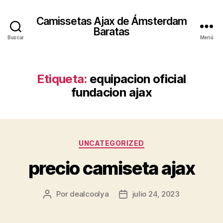
Camissetas Ajax de Ámsterdam
Baratas
Buscar
Menú
Etiqueta:
equipacion oficial
fundacion ajax
Categorías
UNCATEGORIZED
precio camiseta ajax
Por
dealcoolya
julio 24, 2023
Autor
Fecha
de
de
la
la