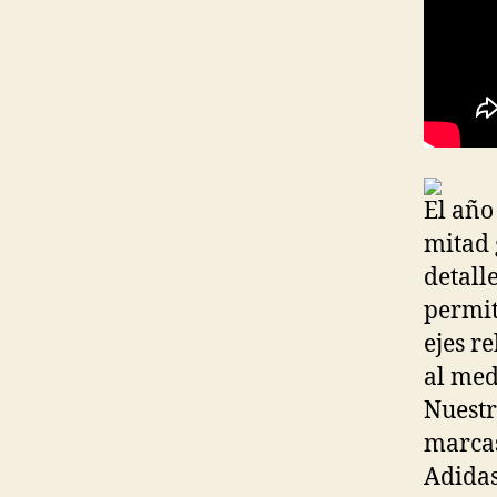
El año
mitad 
detall
permit
ejes r
al med
Nuestr
marcas
Adida