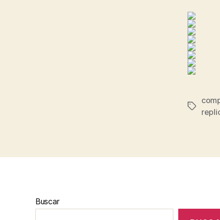
compr
Etiqueta
repli
Buscar