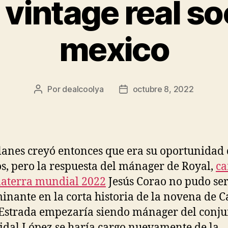
vintage real s
mexico
Por
dealcoolya
octubre 8, 2022
Autor
Fecha
de
de
la
la
entrada
entrada
anes creyó entonces que era su oportunidad
os, pero la respuesta del mánager de Royal,
ca
laterra mundial 2022
Jesús Corao no pudo se
inante en la corta historia de la novena de Ca
Estrada empezaría siendo mánager del conju
idal López se haría cargo nuevamente de la