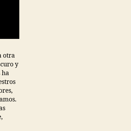
a otra
scuro y
s ha
estros
ores,
ramos.
as
,