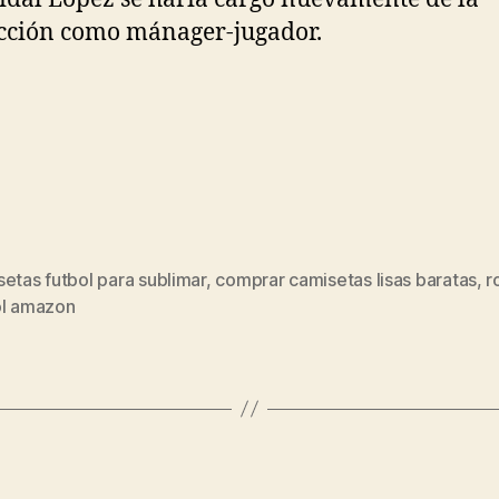
cción como mánager-jugador.
etas futbol para sublimar
,
comprar camisetas lisas baratas
,
r
s
ol amazon
Categorías