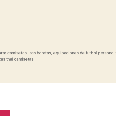
ar camisetas lisas baratas
,
equipaciones de futbol personal
s
cas thai camisetas