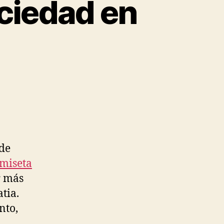
ociedad en
 de
miseta
r más
tia.
nto,