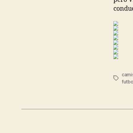
condu
camis
Etiqueta
futb