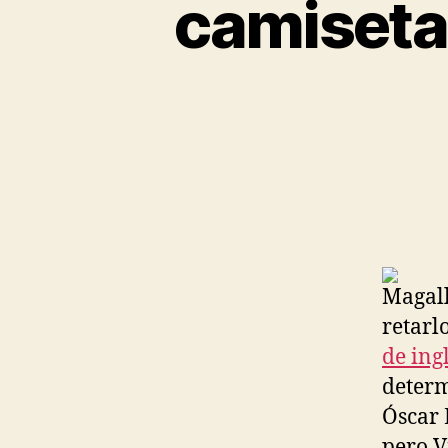
camiseta 
Magall
retarl
de ing
determ
Óscar 
pero V