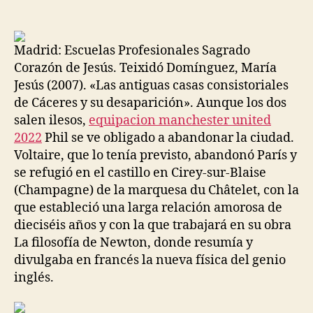
de
de
la
la
entrada
entrada
Madrid: Escuelas Profesionales Sagrado
Corazón de Jesús. Teixidó Domínguez, María
Jesús (2007). «Las antiguas casas consistoriales
de Cáceres y su desaparición». Aunque los dos
salen ilesos,
equipacion manchester united
2022
Phil se ve obligado a abandonar la ciudad.
Voltaire, que lo tenía previsto, abandonó París y
se refugió en el castillo en Cirey-sur-Blaise
(Champagne) de la marquesa du Châtelet, con la
que estableció una larga relación amorosa de
dieciséis años y con la que trabajará en su obra
La filosofía de Newton, donde resumía y
divulgaba en francés la nueva física del genio
inglés.