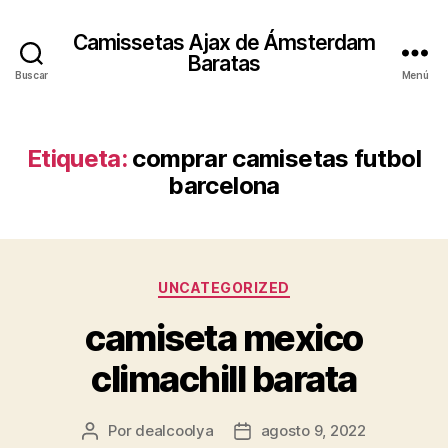
Camissetas Ajax de Ámsterdam
Baratas
Buscar
Menú
Etiqueta:
comprar camisetas futbol
barcelona
Categorías
UNCATEGORIZED
camiseta mexico
climachill barata
Por
dealcoolya
agosto 9, 2022
Autor
Fecha