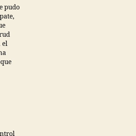
te pudo
pate,
ue
erud
 el
na
 que
ntrol