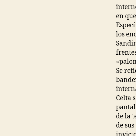
intern
en que
Especí
los en
Sandin
frente
«palom
Se ref
bander
intern
Celta 
pantal
de la 
de sus
invict