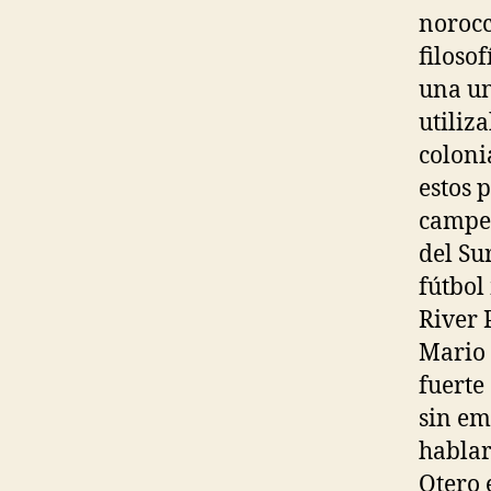
norocc
filoso
una un
utiliz
coloni
estos 
campeo
del Su
fútbol
River 
Mario 
fuerte
sin em
hablar
Otero 