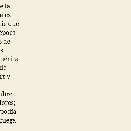
e la
a es
cie que
 época
s de
os
América
 de
rs y
a
ombre
iores;
 podía
sniega