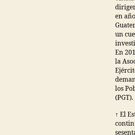
dirige
en año
Guatem
un cue
invest
En 201
la Aso
Ejérci
demand
los Po
(PGT).
↑ El E
contin
sesent