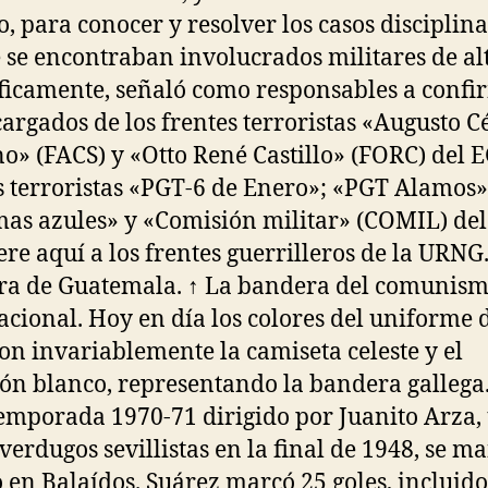
o, para conocer y resolver los casos disciplina
 se encontraban involucrados militares de alt
ficamente, señaló como responsables a confir
cargados de los frentes terroristas «Augusto C
o» (FACS) y «Otto René Castillo» (FORC) del E
s terroristas «PGT-6 de Enero»; «PGT Alamos»
as azules» y «Comisión militar» (COMIL) del
iere aquí a los frentes guerrilleros de la URNG.
a de Guatemala. ↑ La bandera del comunis
acional. Hoy en día los colores del uniforme 
son invariablemente la camiseta celeste y el
ón blanco, representando la bandera gallega.
temporada 1970-71 dirigido por Juanito Arza,
 verdugos sevillistas en la final de 1948, se m
o en Balaídos. Suárez marcó 25 goles, incluid