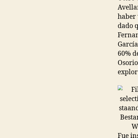
Avella
haber 
dado q
Fernan
García
60% de
Osorio
explor
Fue in