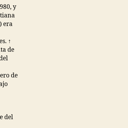
980, y
stiana
) era
es. ↑
ta de
del
lero de
ajo
e del