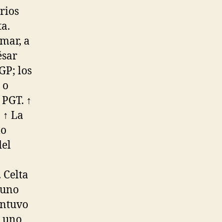
rios
a.
mar, a
ésar
GP; los
 o
 PGT. ↑
 ↑ La
mo
del
 Celta
 uno
antuvo
o uno