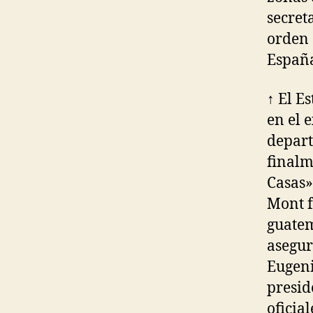
secret
orden 
España
↑ El E
en el 
depart
finalm
Casas»
Mont f
guatem
asegur
Eugeni
presid
oficia