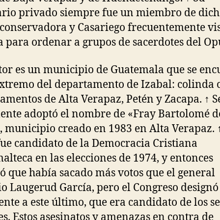
ario privado siempre fue un miembro de dic
conservadora y Casariego frecuentemente vis
 para ordenar a grupos de sacerdotes del Opu
stor es un municipio de Guatemala que se enc
extremo del departamento de Izabal: colinda 
amentos de Alta Verapaz, Petén y Zacapa. ↑ S
ente adoptó el nombre de «Fray Bartolomé de
, municipio creado en 1983 en Alta Verapaz. 
ue candidato de la Democracia Cristiana
alteca en las elecciones de 1974, y entonces
ó que había sacado más votos que el general
o Laugerud García, pero el Congreso designó
ente a este último, que era candidato de los s
les. Estos asesinatos y amenazas en contra de