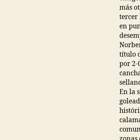
más ot
tercer
en pun
desemp
Norber
título
por 2-
cancha
sellan
En la 
golead
históri
calama
comuni
zonas 