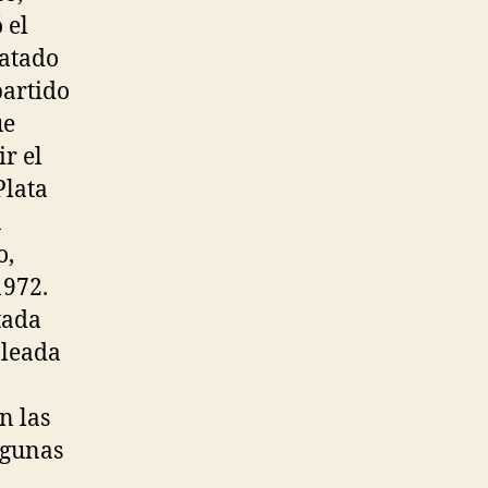
 el
patado
partido
ue
ir el
Plata
a
o,
1972.
tada
oleada
n las
lgunas