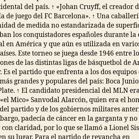
idental del país. ↑ «Johan Cruyff, el creador d
fía de juego del FC Barcelona». ↑ Una caballerí
idad de medida no estandarizada de superfi
aban los conquistadores españoles durante la
al en América y que aún es utilizada en vario
países. Este torneo se juega desde 1946 entre l
nes de las distintas ligas de básquetbol de 
r. Es el partido que enfrenta a los dos equipos
 más grandes y populares del país: Boca Junio
Plate. ↑ El candidato presidencial del MLN er
«el Mico» Sanvodal Alarcón, quien era el h
 del partido y de los gobiernos militares anter
bargo, padecía de cáncer en la garganta y no
 con claridad, por lo que se llamó a Lionel Si
en su lugar. Para el partido de revancha en