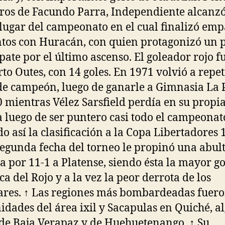
ros de Facundo Parra, Independiente alcanzó
 lugar del campeonato en el cual finalizó em
tos con Huracán, con quien protagonizó un 
ate por el último ascenso. El goleador rojo f
to Outes, con 14 goles. En 1971 volvió a repet
 de campeón, luego de ganarle a Gimnasia La 
0 mientras Vélez Sarsfield perdía en su propi
 luego de ser puntero casi todo el campeonat
do así la clasificación a la Copa Libertadores 
segunda fecha del torneo le propinó una abul
a por 11-1 a Platense, siendo ésta la mayor g
ca del Rojo y a la vez la peor derrota de los
res. ↑ Las regiones más bombardeadas fuero
dades del área ixil y Sacapulas en Quiché, a
de Baja Verapaz y de Huehuetenango. ↑ Su