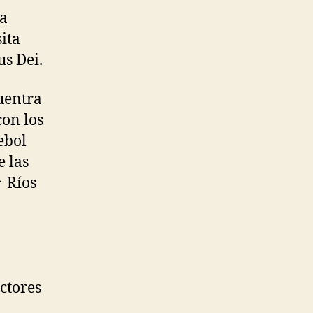
ha
ita
s Dei.
uentra
con los
ebol
 las
↑ Ríos
ectores