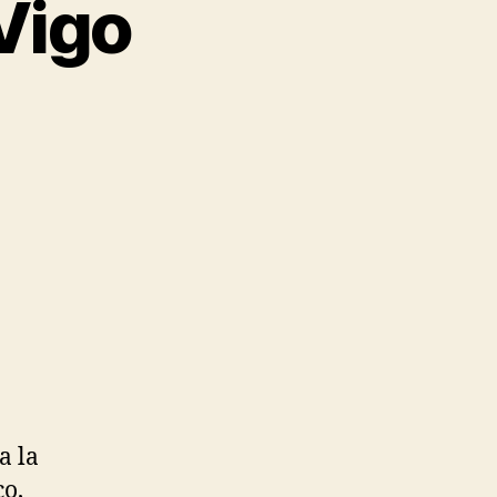
Vigo
a la
co,