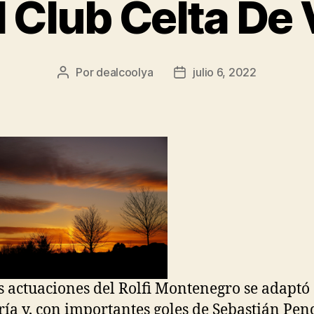
l Club Celta De 
Por
dealcoolya
julio 6, 2022
Autor
Fecha
de
de
la
la
entrada
entrada
s actuaciones del Rolfi Montenegro se adaptó 
ría y, con importantes goles de Sebastián Pen