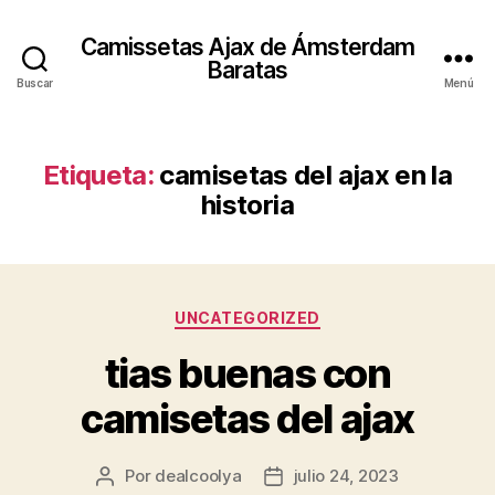
Camissetas Ajax de Ámsterdam
Baratas
Buscar
Menú
Etiqueta:
camisetas del ajax en la
historia
Categorías
UNCATEGORIZED
tias buenas con
camisetas del ajax
Por
dealcoolya
julio 24, 2023
Autor
Fecha