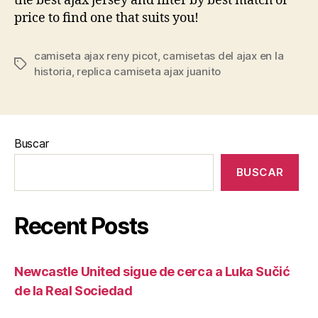
the best ajax jersey and filter by best match or
price to find one that suits you!
camiseta ajax reny picot
,
camisetas del ajax en la
Etiquetas
historia
,
replica camiseta ajax juanito
Buscar
BUSCAR
Recent Posts
Newcastle United sigue de cerca a Luka Sučić
de la Real Sociedad