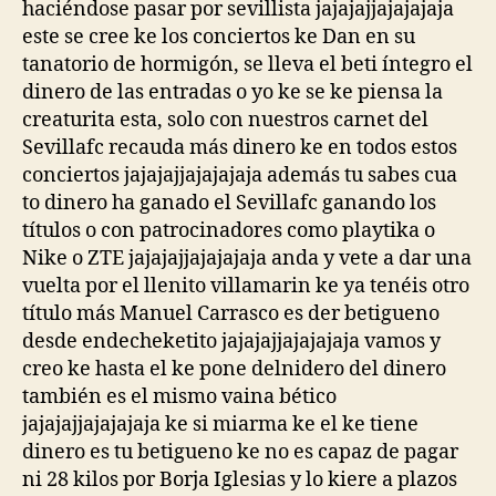
haciéndose pasar por sevillista jajajajjajajajaja
este se cree ke los conciertos ke Dan en su
tanatorio de hormigón, se lleva el beti íntegro el
dinero de las entradas o yo ke se ke piensa la
creaturita esta, solo con nuestros carnet del
Sevillafc recauda más dinero ke en todos estos
conciertos jajajajjajajajaja además tu sabes cua
to dinero ha ganado el Sevillafc ganando los
títulos o con patrocinadores como playtika o
Nike o ZTE jajajajjajajajaja anda y vete a dar una
vuelta por el llenito villamarin ke ya tenéis otro
título más Manuel Carrasco es der betigueno
desde endecheketito jajajajjajajajaja vamos y
creo ke hasta el ke pone delnidero del dinero
también es el mismo vaina bético
jajajajjajajajaja ke si miarma ke el ke tiene
dinero es tu betigueno ke no es capaz de pagar
ni 28 kilos por Borja Iglesias y lo kiere a plazos