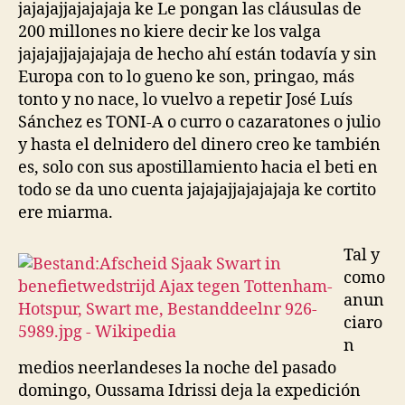
jajajajjajajajaja ke Le pongan las cláusulas de
200 millones no kiere decir ke los valga
jajajajjajajajaja de hecho ahí están todavía y sin
Europa con to lo gueno ke son, pringao, más
tonto y no nace, lo vuelvo a repetir José Luís
Sánchez es TONI-A o curro o cazaratones o julio
y hasta el delnidero del dinero creo ke también
es, solo con sus apostillamiento hacia el beti en
todo se da uno cuenta jajajajjajajajaja ke cortito
ere miarma.
Tal y
como
anun
ciaro
n
medios neerlandeses la noche del pasado
domingo, Oussama Idrissi deja la expedición