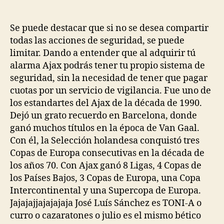
de
de
la
la
entrada
entrada
Se puede destacar que si no se desea compartir
todas las acciones de seguridad, se puede
limitar. Dando a entender que al adquirir tú
alarma Ajax podrás tener tu propio sistema de
seguridad, sin la necesidad de tener que pagar
cuotas por un servicio de vigilancia. Fue uno de
los estandartes del Ajax de la década de 1990.
Dejó un grato recuerdo en Barcelona, donde
ganó muchos títulos en la época de Van Gaal.
Con él, la Selección holandesa conquistó tres
Copas de Europa consecutivas en la década de
los años 70. Con Ajax ganó 8 Ligas, 4 Copas de
los Países Bajos, 3 Copas de Europa, una Copa
Intercontinental y una Supercopa de Europa.
Jajajajjajajajaja José Luís Sánchez es TONI-A o
curro o cazaratones o julio es el mismo bético