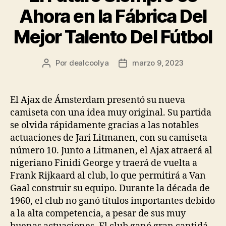
Ahora en la Fábrica Del
Mejor Talento Del Fútbol
Por
dealcoolya
marzo 9, 2023
Autor
Fecha
de
de
la
la
entrada
entrada
El Ajax de Ámsterdam presentó su nueva
camiseta con una idea muy original. Su partida
se olvida rápidamente gracias a las notables
actuaciones de Jari Litmanen, con su camiseta
número 10. Junto a Litmanen, el Ajax atraerá al
nigeriano Finidi George y traerá de vuelta a
Frank Rijkaard al club, lo que permitirá a Van
Gaal construir su equipo. Durante la década de
1960, el club no ganó títulos importantes debido
a la alta competencia, a pesar de sus muy