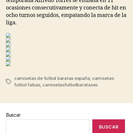
temporada Alfredo Torres se embasa en 11
ocasiones consecutivamente y conecta de hit en
ocho turnos seguidos, empatando la marca de la
liga.
camisetas de futbol baratas españa
,
camisetas
Etiquetas
futbol falsas
,
camisetasfutbolbaratases
Buscar
BUSCAR