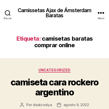
Camissetas Ajax de Ámsterdam
Baratas
Buscar
Menú
Etiqueta:
camisetas baratas
comprar online
Categorías
UNCATEGORIZED
camiseta cara rockero
argentino
Por
dealcoolya
agosto 9, 2022
Autor
Fecha