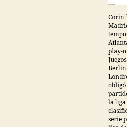
Corint
Madrid
tempor
Atlant
play-o
Juegos
Berlín
Londre
obligó
partid
la lig
clasif
serie 