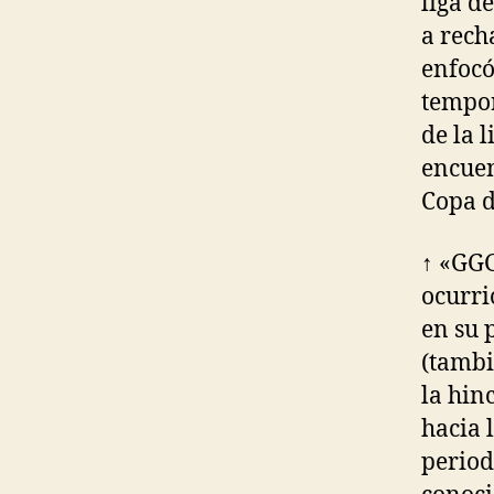
liga d
a rech
enfocó
tempor
de la 
encuen
Copa d
↑ «GGG
ocurri
en su 
(tambi
la hin
hacia 
period