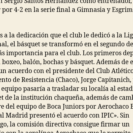
n Sergio Santos Hernández como entrenador, 
 por 4-2 en la serie final a Gimnasia y Esgri
s a la dedicación que el club le dedicó a la Li
al, el básquet se transformó en el segundo d
s importancia para el club. Los primeros de
 boxeo, balón, bochas y básquet. Además de e
un acuerdo con el presidente del Club Atlétic
nto de Resistencia (Chaco), Jorge Capitanich, 
l equipo pasaría a trasladar su localía al estad
t de la institución chaqueña, además de camb
 del equipo de Boca Juniors por Aerochaco 
al Madrid presentó el acuerdo con IPIC». Sin
o, la comisión directiva consigue firmar un