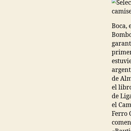
Boca, 
Bombon
garant
primer
estuvi
argent
de Alm
el lib
de Lig
el Cam
Ferro 
comenz