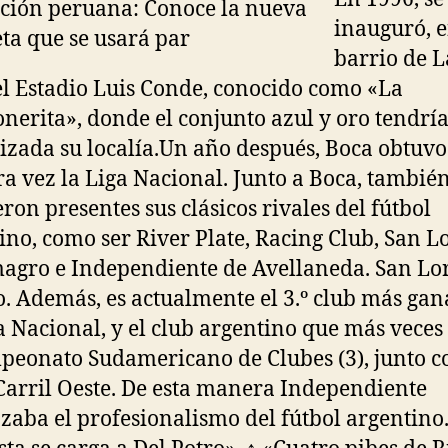
inauguró, e
barrio de L
el Estadio Luis Conde, conocido como «La
erita», donde el conjunto azul y oro tendrí
izada su localía.Un año después, Boca obtuvo
a vez la Liga Nacional. Junto a Boca, tambié
eron presentes sus clásicos rivales del fútbol
ino, como ser River Plate, Racing Club, San 
agro e Independiente de Avellaneda. San Lo
ro. Además, es actualmente el 3.º club más ga
a Nacional, y el club argentino que más veces
peonato Sudamericano de Clubes (3), junto c
Carril Oeste. De esta manera Independiente
aba el profesionalismo del fútbol argentino.