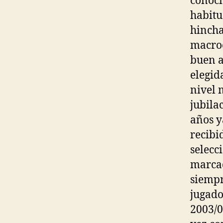
conoci
habitu
hincha
macroe
buen a
elegid
nivel 
jubila
años y
recibi
selecc
marcad
siempr
jugado
2003/0