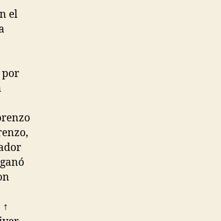
n el
a
a
 por
n
Lorenzo
renzo,
nador
 ganó
on
 ↑