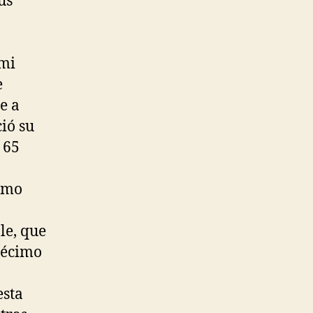
us
 mi
e
e a
ió su
 65
como
le, que
décimo
esta