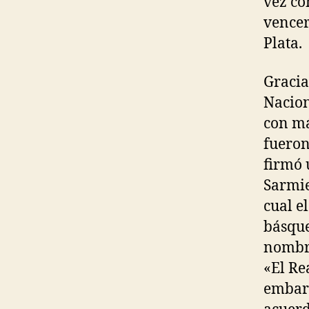
vez co
vencer
Plata.
Gracia
Nacion
con má
fueron
firmó 
Sarmie
cual e
básque
nombre
«El Re
embarg