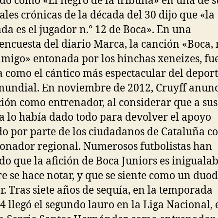
do como «El negro de la tribuna» en una de s
ales crónicas de la década del 30 dijo que «la
da es el jugador n.° 12 de Boca». En una
ncuesta del diario Marca, la canción «Boca,
migo» entonada por los hinchas xeneizes, fu
a como el cántico más espectacular del deport
mundial. En noviembre de 2012, Cruyff anunc
ción como entrenador, al considerar que a sus
a lo había dado todo para devolver el apoyo
do por parte de los ciudadanos de Cataluña 
ionador regional. Numerosos futbolistas han
o que la afición de Boca Juniors es inigualab
e se hace notar, y que se siente como un duo
r. Tras siete años de sequía, en la temporada
4 llegó el segundo lauro en la Liga Nacional, 