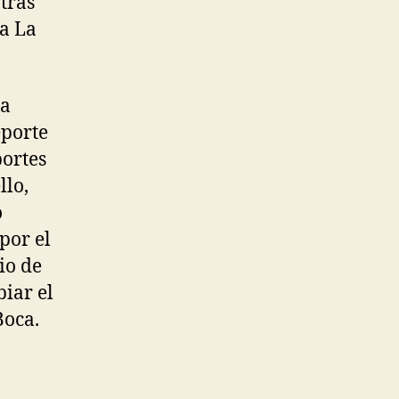
tras
ma La
ga
eporte
portes
llo,
o
por el
io de
iar el
Boca.