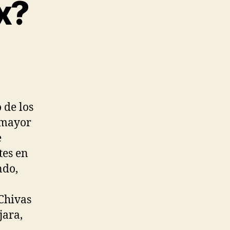
x?
 de los
 mayor
e
tes en
ndo,
Chivas
jara,