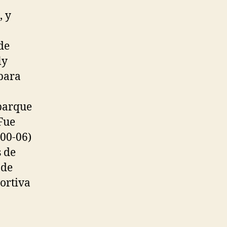
, y
de
ly
para
barque
Fue
000-06)
s de
 de
ortiva