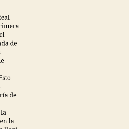
Real
primera
el
onda de
s
de
Esto
5
ría de
 la
en la