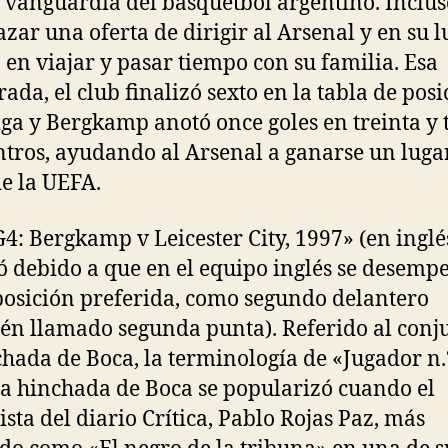
e vanguardia del básquetbol argentino. Inclus
azar una oferta de dirigir al Arsenal y en su l
 en viajar y pasar tiempo con su familia. Esa
ada, el club finalizó sexto en la tabla de posi
liga y Bergkamp anotó once goles en treinta y 
tros, ayudando al Arsenal a ganarse un lugar
e la UEFA.
4: Bergkamp v Leicester City, 1997» (en inglés
ó debido a que en el equipo inglés se desem
posición preferida, como segundo delantero
én llamado segunda punta). Referido al conj
chada de Boca, la terminología de «Jugador n.
la hinchada de Boca se popularizó cuando el
ista del diario Crítica, Pablo Rojas Paz, más