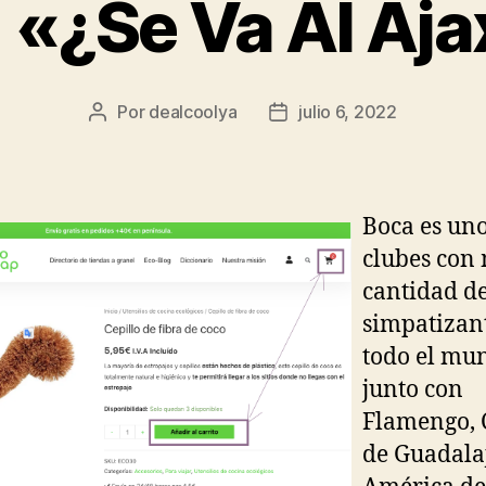
 «¿Se Va Al Aja
Por
dealcoolya
julio 6, 2022
Autor
Fecha
de
de
la
la
entrada
entrada
Boca es uno
clubes con
cantidad d
simpatizan
todo el mu
junto con
Flamengo, 
de Guadala