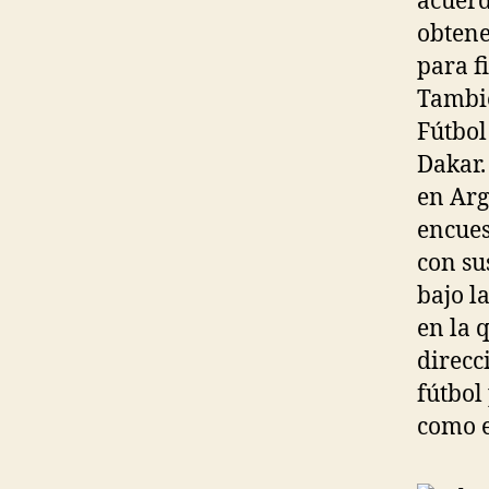
acuerd
obtene
para f
Tambié
Fútbol
Dakar.
en Arg
encues
con su
bajo l
en la 
direcc
fútbol
como 