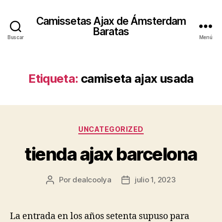
Camissetas Ajax de Ámsterdam
Baratas
Buscar
Menú
Etiqueta:
camiseta ajax usada
Categorías
UNCATEGORIZED
tienda ajax barcelona
Por
dealcoolya
julio 1, 2023
Autor
Fecha
de
de
la
la
entrada
entrada
La entrada en los años setenta supuso para