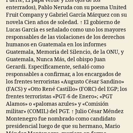
Fuerte, El papa verde y Los ojos de los
enterrados), Pablo Neruda con su poema United
Fruit Company y Gabriel García Márquez con su
novela Cien años de soledad. ↑ El gobierno de
Lucas García es señalado como uno los mayores
responsables de las violaciones de los derechos
humanos en Guatemala en los informes
Guatemala, Memoria del Silencio, de la ONU, y
Guatemala, Nunca Más, del obispo Juan
Gerardi. Específicamente, señaló como
responsables a confirmar, a los encargados de
los frentes terroristas «Augusto César Sandino»
(FACS) y «Otto René Castillo» (FORC) del EGP; los
frentes terroristas «PGT-6 de Enero»; «PGT
Alamos» o «palomas azules» y «Comisión
militar» (COMIL) del PGT. ↑ Julio César Méndez
Montenegro fue nombrado como candidato
presidencial luego de que su hermano, Mario