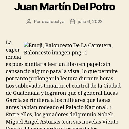
Juan Martín Del Potro
Por
dealcoolya
julio 6, 2022
Autor
Fecha
de
de
la
la
entrada
entrada
La
exper
iencia
es pues similar a leer un libro en papel: sin
cansancio alguno para la vista, lo que permite
por tanto prolongar la lectura durante horas.
Los sublevados tomaron el control de la Ciudad
de Guatemala y lograron que el general Lucas
García se rindiera a los militares que horas
antes habían rodeado el Palacio Nacional. ↑
Entre ellos, los ganadores del premio Nobel:
Miguel Ángel Asturias (con sus novelas Viento