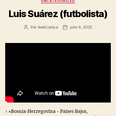
UNCATEGORIZED
Luis Suárez (futbolista)
Por
dealcoolya
julio 6, 2022
Autor
Fecha
de
de
la
la
entrada
entrada
↑ «Bosnia-Herzegovina – Países Bajos,