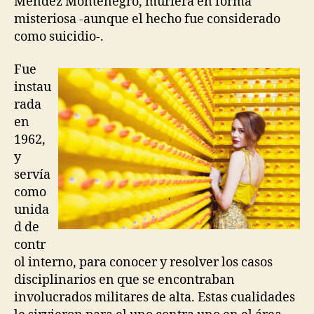
Méndez Montenegro, muriera en forma
misteriosa -aunque el hecho fue considerado
como suicidio-.
Fue
instau
rada
en
1962,
y
servía
como
unida
d de
contr
ol interno, para conocer y resolver los casos
disciplinarios en que se encontraban
involucrados militares de alta. Estas cualidades