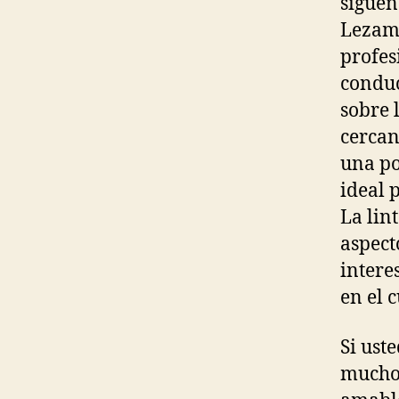
siguen
Lezama
profes
conduc
sobre 
cercan
una po
ideal 
La lin
aspect
intere
en el 
Si ust
mucho