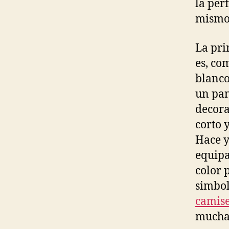
la per
mismos
La pri
es, co
blanco
un pan
decora
corto 
Hace y
equipa
color 
simbol
camise
mucha 