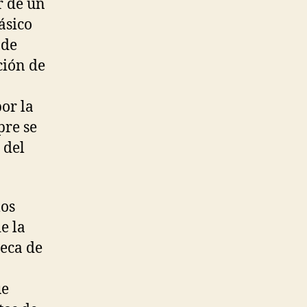
r de un
ásico
 de
ción de
por la
pre se
 del
los
e la
teca de
ue