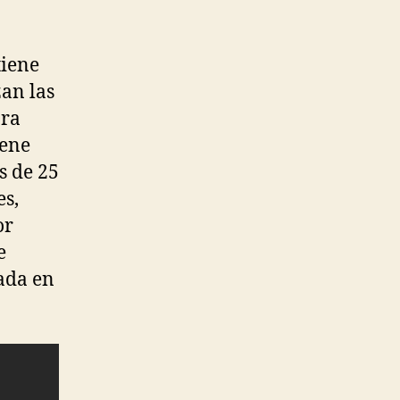
tiene
zan las
ara
iene
s de 25
es,
or
e
rada en