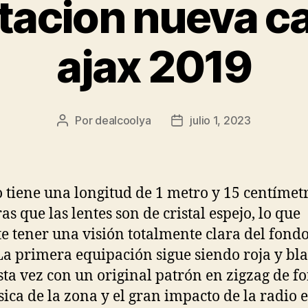
tacion nueva c
ajax 2019
Por
dealcoolya
julio 1, 2023
Autor
Fecha
de
de
la
la
entrada
entrada
o tiene una longitud de 1 metro y 15 centímetr
as que las lentes son de cristal espejo, lo que
e tener una visión totalmente clara del fondo
La primera equipación sigue siendo roja y bl
sta vez con un original patrón en zigzag de f
ica de la zona y el gran impacto de la radio e