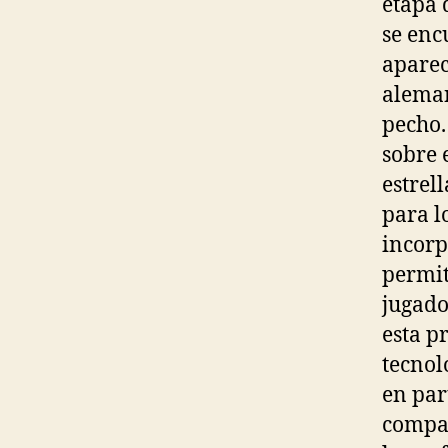
etapa 
se enc
aparec
aleman
pecho.
sobre 
estrel
para l
incorp
permit
jugado
esta p
tecnol
en par
compañ