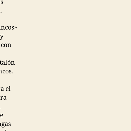
os
.
ancos»
 y
 con
ntalón
ncos.
a el
ara
,
de
ngas