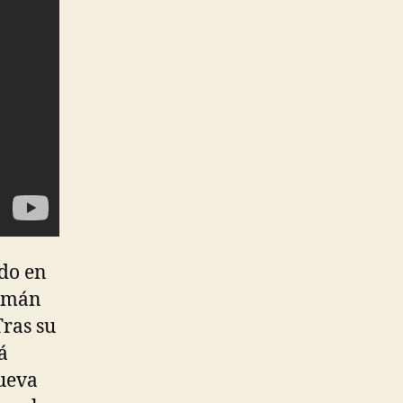
ado en
lemán
Tras su
á
nueva