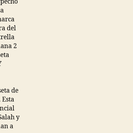
 pecho
ca
marca
ra del
trella
mana 2
seta
Y
seta de
 Esta
encial
Salah y
nan a