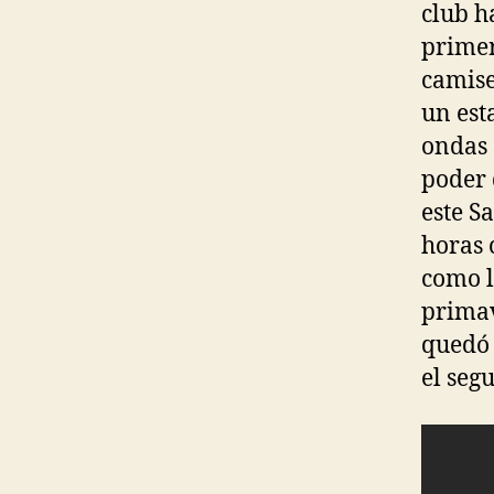
club h
primer
camise
un est
ondas 
poder 
este S
horas 
como l
primav
quedó 
el seg