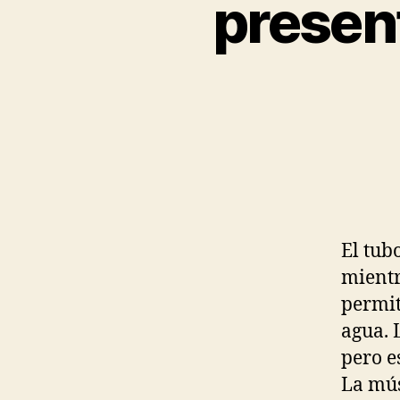
presen
El tub
mientr
permit
agua. 
pero e
La mús