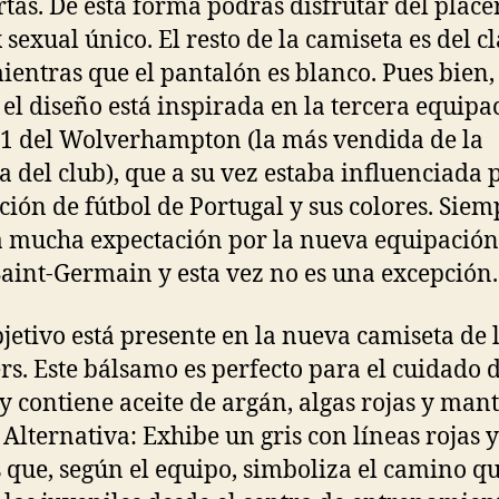
rtas. De esta forma podrás disfrutar del place
 sexual único. El resto de la camiseta es del cl
mientras que el pantalón es blanco. Pues bien,
 el diseño está inspirada en la tercera equipa
1 del Wolverhampton (la más vendida de la
ia del club), que a su vez estaba influenciada 
ción de fútbol de Portugal y sus colores. Siem
 mucha expectación por la nueva equipación
Saint-Germain y esta vez no es una excepción.
bjetivo está presente en la nueva camiseta de 
s. Este bálsamo es perfecto para el cuidado d
y contiene aceite de argán, algas rojas y man
. Alternativa: Exhibe un gris con líneas rojas y
 que, según el equipo, simboliza el camino q