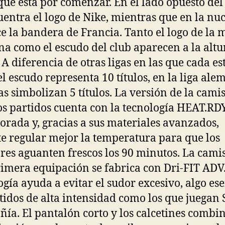
que está por comenzar. En el lado opuesto del
uentra el logo de Nike, mientras que en la nu
e la bandera de Francia. Tanto el logo de la 
a como el escudo del club aparecen a la altu
 A diferencia de otras ligas en las que cada es
el escudo representa 10 títulos, en la liga ale
las simbolizan 5 títulos. La versión de la cami
os partidos cuenta con la tecnología HEAT.RD
orada y, gracias a sus materiales avanzados,
e regular mejor la temperatura para que los
res aguanten frescos los 90 minutos. La cami
rimera equipación se fabrica con Dri-FIT ADV.
ogía ayuda a evitar el sudor excesivo, algo es
tidos de alta intensidad como los que juegan 
ía. El pantalón corto y los calcetines combi