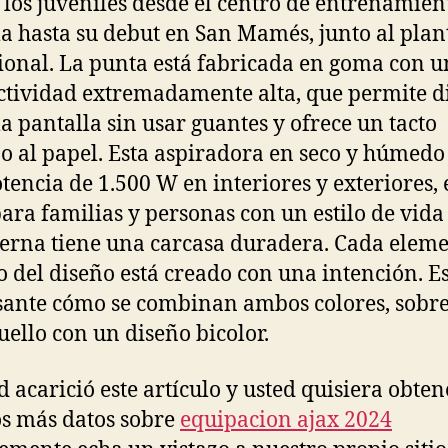
 los juveniles desde el centro de entrenamien
 hasta su debut en San Mamés, junto al plan
ional. La punta está fabricada en goma con 
tividad extremadamente alta, que permite d
la pantalla sin usar guantes y ofrece un tacto
o al papel. Esta aspiradora en seco y húmedo
tencia de 1.500 W en interiores y exteriores, 
para familias y personas con un estilo de vida 
terna tiene una carcasa duradera. Cada eleme
o del diseño está creado con una intención. E
sante cómo se combinan ambos colores, sobre
cuello con un diseño bicolor.
ed acarició este artículo y usted quisiera obten
s más datos sobre
equipacion ajax 2024