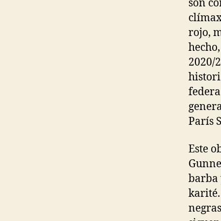
son co
clímax
rojo, 
hecho,
2020/2
histor
federa
genera
París 
Este o
Gunner
barba 
karité
negras