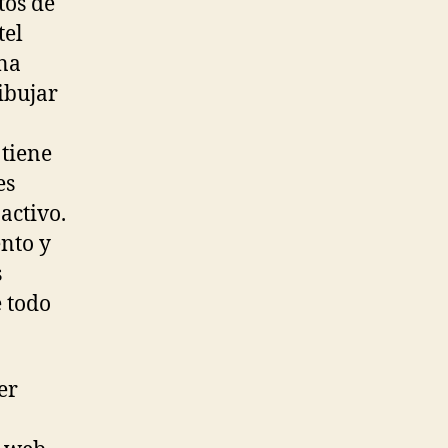
tos de
tel
una
ibujar
 tiene
es
activo.
nto y
s
 todo
er