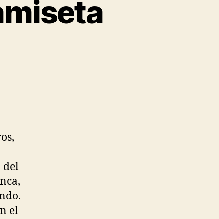
amiseta
os,
 del
anca,
ondo.
n el