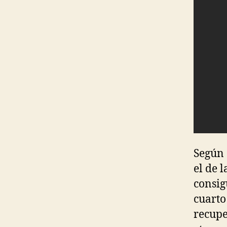
Según 
el de 
consig
cuarto
recupe