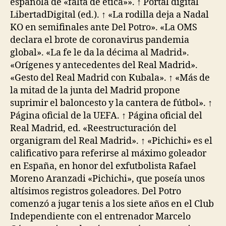
española de «falta de ética»». ↑ Portal digital
LibertadDigital (ed.). ↑ «La rodilla deja a Nadal
KO en semifinales ante Del Potro». «La OMS
declara el brote de coronavirus pandemia
global». «La fe le da la décima al Madrid».
«Orígenes y antecedentes del Real Madrid».
«Gesto del Real Madrid con Kubala». ↑ «Más de
la mitad de la junta del Madrid propone
suprimir el baloncesto y la cantera de fútbol». ↑
Página oficial de la UEFA. ↑ Página oficial del
Real Madrid, ed. «Reestructuración del
organigram del Real Madrid». ↑ «Pichichi» es el
calificativo para referirse al máximo goleador
en España, en honor del exfutbolista Rafael
Moreno Aranzadi «Pichichi», que poseía unos
altísimos registros goleadores. Del Potro
comenzó a jugar tenis a los siete años en el Club
Independiente con el entrenador Marcelo