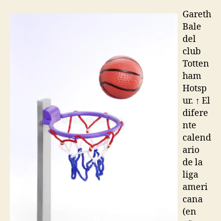
la
la
entrada
entrada
Gareth
Bale
del
club
Totten
ham
Hotsp
ur. ↑ El
difere
nte
calend
ario
de la
liga
ameri
cana
(en