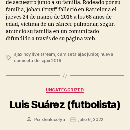
de secuestro junto a su familia. Rodeado por su
familia, Johan Cruyff falleció en Barcelona el
jueves 24 de marzo de 2016 a los 68 años de
edad, víctima de un cáncer pulmonar, según
anunció su familia en un comunicado
difundido a través de su página web.
ajax hoy live stream
,
camiseta ajax junior
,
nueva
Etiquetas
camiseta del ajax 2019
Categorías
UNCATEGORIZED
Luis Suárez (futbolista)
Por
dealcoolya
julio 6, 2022
Autor
Fecha
de
de