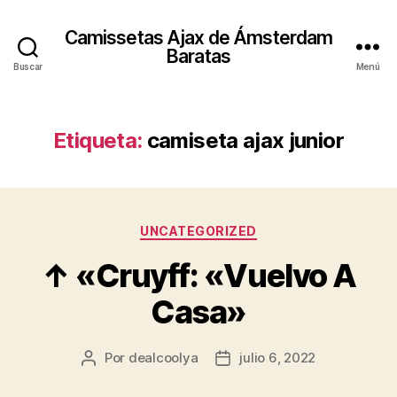
Camissetas Ajax de Ámsterdam
Baratas
Buscar
Menú
Etiqueta:
camiseta ajax junior
Categorías
UNCATEGORIZED
↑ «Cruyff: «Vuelvo A
Casa»
Por
dealcoolya
julio 6, 2022
Autor
Fecha
de
de