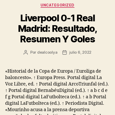
Categorías
UNCATEGORIZED
Liverpool 0-1 Real
Madrid: Resultado,
Resumen Y Goles
Por
dealcoolya
julio 6, 2022
Autor
Fecha
de
de
la
la
entrada
entrada
«Historial de la Copa de Europa / Euroliga de
baloncesto». ↑ Europa Press. Portal digital La
Voz Libre, ed. ↑ Portal digital ArcoTriunfal (ed.).
↑ Portal digital BernabéuDigital (ed.). ↑ a b c d e
f g Portal digital LaFutbolteca (ed.). ↑ a b Portal
digital LaFutbolteca (ed.). ↑ Periodista Digital.
«Mourinho acusa a la prensa deportiva