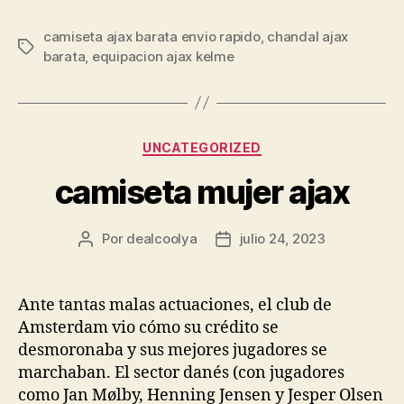
camiseta ajax barata envio rapido
,
chandal ajax
Etiquetas
barata
,
equipacion ajax kelme
Categorías
UNCATEGORIZED
camiseta mujer ajax
Por
dealcoolya
julio 24, 2023
Autor
Fecha
de
de
la
la
entrada
entrada
Ante tantas malas actuaciones, el club de
Amsterdam vio cómo su crédito se
desmoronaba y sus mejores jugadores se
marchaban. El sector danés (con jugadores
como Jan Mølby, Henning Jensen y Jesper Olsen