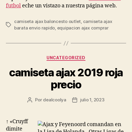
futbol
eche un vistazo a nuestra página web.
camiseta ajax baloncesto outlet
,
camiseta ajax
Etiquetas
barata envio rapido
,
equipacion ajax comprar
Categorías
UNCATEGORIZED
camiseta ajax 2019 roja
precio
Por
dealcoolya
julio 1, 2023
Autor
Fecha
de
de
la
la
entrada
entrada
↑ «Cruyff
dimite