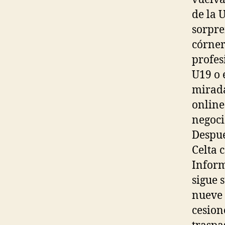
de la 
sorpre
córner
profes
U19 o 
mirada
online
negoci
Despué
Celta 
Inform
sigue 
nueve 
cesion