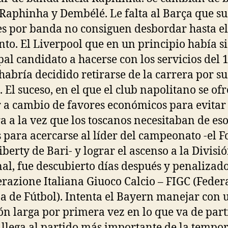
Raphinha y Dembélé. Le falta al Barça que su
s por banda no consiguen desbordar hasta el
o. El Liverpool que en un principio había si
pal candidato a hacerse con los servicios del 
 habría decidido retirarse de la carrera por su
. El suceso, en el que el club napolitano se ofr
 a cambio de favores económicos para evitar
a a la vez que los toscanos necesitaban de es
 para acercarse al líder del campeonato -el F
iberty de Bari- y lograr el ascenso a la Divisi
al, fue descubierto días después y penalizad
erazione Italiana Giuoco Calcio – FIGC (Feder
na de Fútbol). Intenta el Bayern manejar con 
ón larga por primera vez en lo que va de part
 llega al partido más importante de la tempo