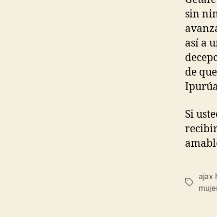
sin ni
avanza
así a 
decepc
de que
Ipurúa
Si ust
recibi
amable
ajax
Etiqueta
muje