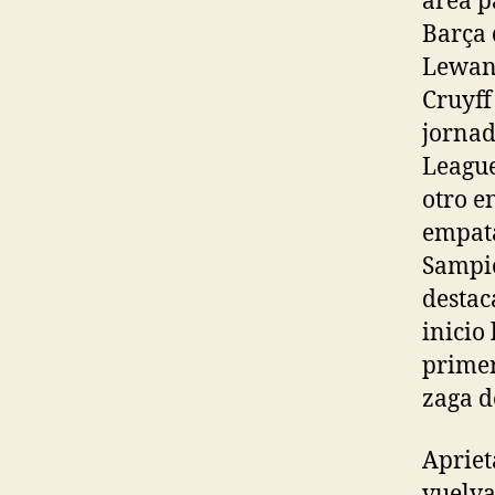
área p
Barça 
Lewand
Cruyff
jornad
League
otro e
empata
Sampie
destac
inicio 
primer
zaga d
Apriet
vuelva