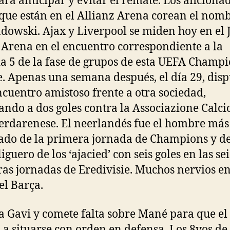
ara anticipar y evitar el remate. Los aficiona
que están en el Allianz Arena corean el nom
owski. Ajax y Liverpool se miden hoy en el
 Arena en el encuentro correspondiente a la
a 5 de la fase de grupos de esta UEFA Champ
. Apenas una semana después, el día 29, disp
ncuentro amistoso frente a otra sociedad,
ndo a dos goles contra la Associazione Calci
rdarenese. El neerlandés fue el hombre más
ado de la primera jornada de Champions y de
liguero de los ‘ajacied’ con seis goles en las sei
as jornadas de Eredivisie. Muchos nervios en
el Barça.
a Gavi y comete falta sobre Mané para que el
 a situarse con orden en defensa. Los 8vos de 