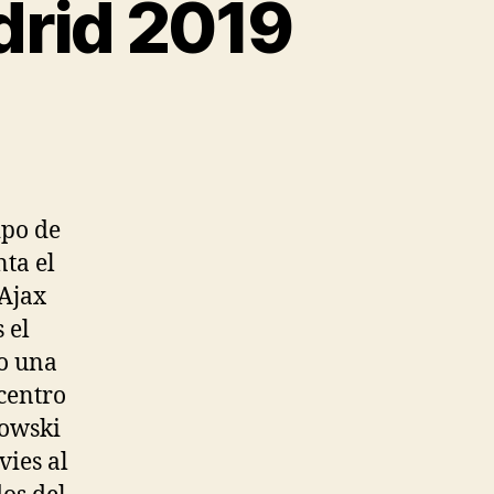
drid 2019
ipo de
ta el
 Ajax
 el
do una
centro
dowski
vies al