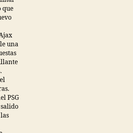
o que
uevo
 Ajax
rle una
uestas
llante
.
el
ras.
del PSG
 salido
las