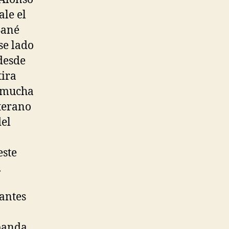
ale el
Sané
se lado
desde
tira
y mucha
nterano
del
este
.
antes
banda