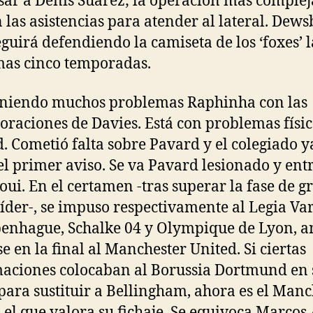
sar a Denis Suárez; la operación más complej
 las asistencias para atender al lateral. Dews
eguirá defendiendo la camiseta de los ‘foxes’ l
as cinco temporadas.
eniendo muchos problemas Raphinha con las
oraciones de Davies. Está con problemas físic
. Cometió falta sobre Pavard y el colegiado y
el primer aviso. Se va Pavard lesionado y ent
ui. En el certamen -tras superar la fase de g
íder-, se impuso respectivamente al Legia Var
enhague, Schalke 04 y Olympique de Lyon, a
e en la final al Manchester United. Si ciertas
aciones colocaban al Borussia Dortmund en 
para sustituir a Bellingham, ahora es el Manc
 el que valora su fichaje. Se equivoca Marcos