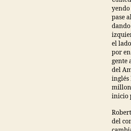
yendo 
pase a
dando 
izquie
el lad
por en
gente 
del Am
inglés
millon
inicio
Rober
del co
cambia