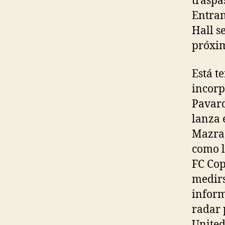
traspa
Entran
Hall s
próxim
Está t
incorp
Pavard
lanza 
Mazrao
como l
FC Cop
medirs
inform
radar 
United