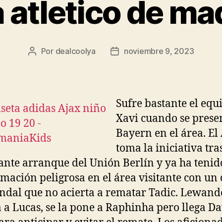
 atletico de ma
Por
dealcoolya
noviembre 9, 2023
Autor
Fecha
de
de
la
la
entrada
entrada
Sufre bastante el equ
Xavi cuando se presen
Bayern en el área. El
toma la iniciativa tras
ante arranque del Unión Berlín y ya ha teni
mación peligrosa en el área visitante con un 
ndal que no acierta a rematar Tadic. Lewan
 a Lucas, se la pone a Raphinha pero llega Da