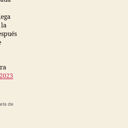
lega
 la
espués
e
ara
 2023
eta de