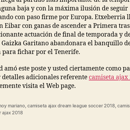
nguna baja y con la máxima ilusión de seguir
ndo con paso firme por Europa. Etxeberria l
un Eibar con ganas de ascender a Primera tras
ionante actuación de final de temporada y d
 Gaizka Garitano abandonara el banquillo d
 para fichar por el Tenerife.
ed amó este poste y usted ciertamente como p
r detalles adicionales referente
camiseta ajax
mente visita el Web page.
 hoy mariano
,
camiseta ajax dream league soccer 2018
,
camis
s
r ajax 2018