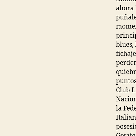
ahora 
puñale
moment
princi
blues,
fichaje
perder
quiebr
puntos
Club L
Nacion
la Fed
Italia
posesi
Getafe