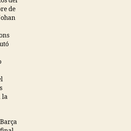
dos del
bre de
 Johan
ions
utó
o
l
s
 la
 Barça
final