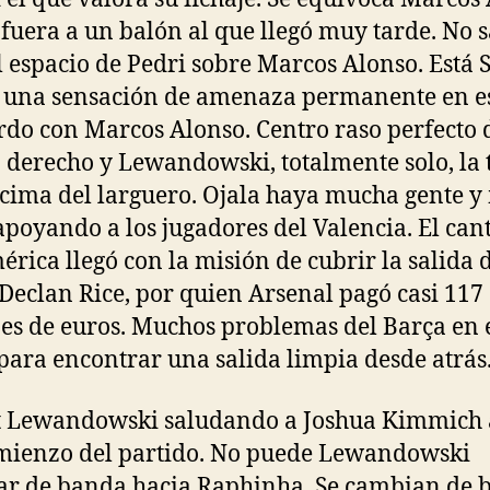
fuera a un balón al que llegó muy tarde. No s
l espacio de Pedri sobre Marcos Alonso. Está 
una sensación de amenaza permanente en e
rdo con Marcos Alonso. Centro raso perfecto 
o derecho y Lewandowski, totalmente solo, la 
cima del larguero. Ojala haya mucha gente 
apoyando a los jugadores del Valencia. El ca
érica llegó con la misión de cubrir la salida 
 Declan Rice, por quien Arsenal pagó casi 117
es de euros. Muchos problemas del Barça en 
 para encontrar una salida limpia desde atrás
t Lewandowski saludando a Joshua Kimmich 
mienzo del partido. No puede Lewandowski
r de banda hacia Raphinha. Se cambian de 