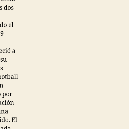
s dos
do el
19
eció a
 su
os
ootball
ón
o por
ación
una
ido. El
rada