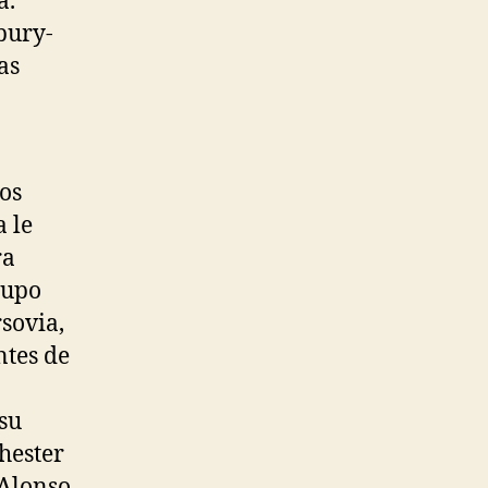
a.
bury-
as
os
a le
ra
rupo
sovia,
ntes de
su
hester
 Alonso