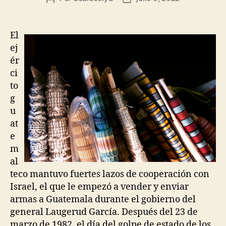
de
de
la
la
entrada
entrada
El
ej
ér
ci
to
g
u
at
e
m
al
teco mantuvo fuertes lazos de cooperación con
Israel, el que le empezó a vender y enviar
armas a Guatemala durante el gobierno del
general Laugerud García. Después del 23 de
marzo de 1982, el día del golpe de estado de los