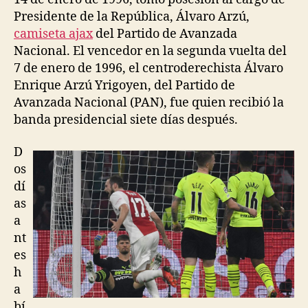
Presidente de la República, Álvaro Arzú,
camiseta ajax
del Partido de Avanzada
Nacional. El vencedor en la segunda vuelta del
7 de enero de 1996, el centroderechista Álvaro
Enrique Arzú Yrigoyen, del Partido de
Avanzada Nacional (PAN), fue quien recibió la
banda presidencial siete días después.
D
os
dí
as
a
nt
es
h
a
bí