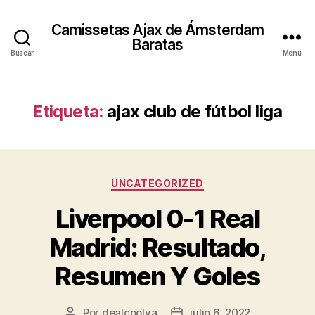
Camissetas Ajax de Ámsterdam
Baratas
Buscar
Menú
Etiqueta:
ajax club de fútbol liga
Categorías
UNCATEGORIZED
Liverpool 0-1 Real
Madrid: Resultado,
Resumen Y Goles
Por
dealcoolya
julio 6, 2022
Autor
Fecha