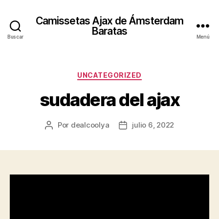
Camissetas Ajax de Ámsterdam
Baratas
Buscar
Menú
Categorías
UNCATEGORIZED
sudadera del ajax
Por
dealcoolya
julio 6, 2022
Autor
Fecha
de
de
la
la
entrada
entrada