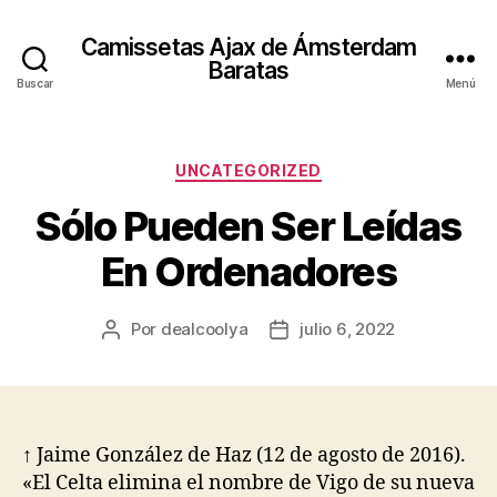
Camissetas Ajax de Ámsterdam
Baratas
Buscar
Menú
Categorías
UNCATEGORIZED
Sólo Pueden Ser Leídas
En Ordenadores
Por
dealcoolya
julio 6, 2022
Autor
Fecha
de
de
la
la
entrada
entrada
↑ Jaime González de Haz (12 de agosto de 2016).
«El Celta elimina el nombre de Vigo de su nueva