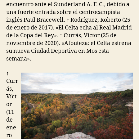
encuentro ante el Sunderland A. F. C., debido a
una fuerte entrada sobre el centrocampista
inglés Paul Bracewell. ↑ Rodríguez, Roberto (25
de enero de 2017). «El Celta echa al Real Madrid
de la Copa del Rey». ↑ Currás, Víctor (25 de
noviembre de 2020). «Afouteza: el Celta estrena
su nueva Ciudad Deportiva en Mos esta
semana».
↑
Curr
ás,
Víct
or
(11
de
ene
ro