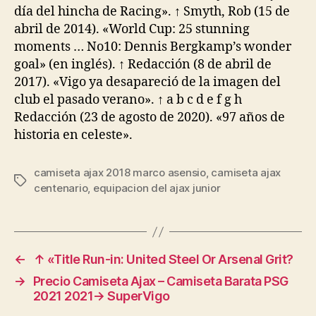
día del hincha de Racing». ↑ Smyth, Rob (15 de
abril de 2014). «World Cup: 25 stunning
moments … No10: Dennis Bergkamp’s wonder
goal» (en inglés). ↑ Redacción (8 de abril de
2017). «Vigo ya desapareció de la imagen del
club el pasado verano». ↑ a b c d e f g h
Redacción (23 de agosto de 2020). «97 años de
historia en celeste».
camiseta ajax 2018 marco asensio
,
camiseta ajax
Etiquetas
centenario
,
equipacion del ajax junior
←
↑ «Title Run-in: United Steel Or Arsenal Grit?
→
Precio Camiseta Ajax – Camiseta Barata PSG
2021 2021→ SuperVigo