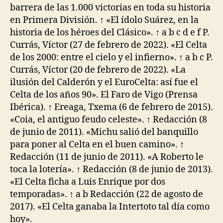
barrera de las 1.000 victorias en toda su historia
en Primera División. ↑ «El ídolo Suárez, en la
historia de los héroes del Clásico». ↑ a b c d e f P.
Currás, Víctor (27 de febrero de 2022). «El Celta
de los 2000: entre el cielo y el infierno». ↑ a b c P.
Currás, Víctor (20 de febrero de 2022). «La
ilusión del Calderón y el EuroCelta: así fue el
Celta de los años 90». El Faro de Vigo (Prensa
Ibérica). ↑ Ereaga, Txema (6 de febrero de 2015).
«Coia, el antiguo feudo celeste». ↑ Redacción (8
de junio de 2011). «Michu salió del banquillo
para poner al Celta en el buen camino». ↑
Redacción (11 de junio de 2011). «A Roberto le
toca la lotería». ↑ Redacción (8 de junio de 2013).
«El Celta ficha a Luis Enrique por dos
temporadas». ↑ a b Redacción (22 de agosto de
2017). «El Celta ganaba la Intertoto tal día como
hoy».