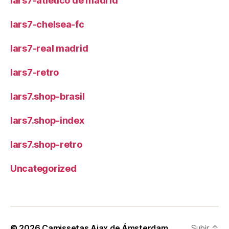
lars7-atletico de madrid
lars7-chelsea-fc
lars7-real madrid
lars7-retro
lars7.shop-brasil
lars7.shop-index
lars7.shop-retro
Uncategorized
© 2026
Camissetas Ajax de Ámsterdam
Subir
↑