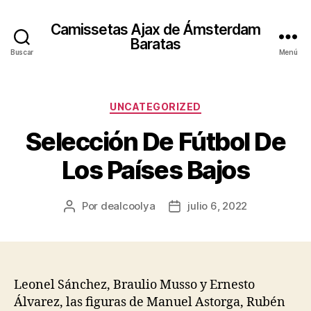
Camissetas Ajax de Ámsterdam
Baratas
Buscar
Menú
Categorías
UNCATEGORIZED
Selección De Fútbol De
Los Países Bajos
Por
dealcoolya
julio 6, 2022
Autor
Fecha
de
de
la
la
entrada
entrada
Leonel Sánchez, Braulio Musso y Ernesto
Álvarez, las figuras de Manuel Astorga, Rubén