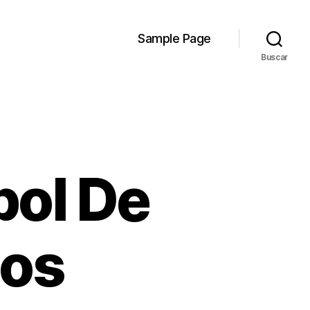
Sample Page
Buscar
bol De
jos