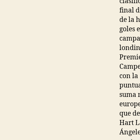
clasif
final 
de la 
goles 
campañ
londin
Premie
Campeo
con la
puntua
suma n
europe
que de
Hart L
Ángele