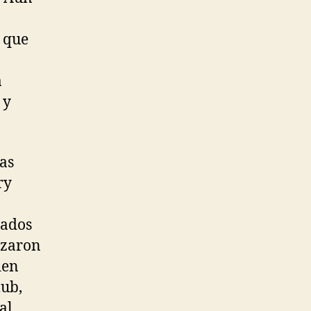
y que
a
 y
as
ry
tados
izaron
den
lub,
al,