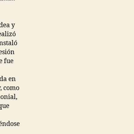
idea y
ealizó
nstaló
esión
e fue
ida en
y, como
onial,
 que
iéndose