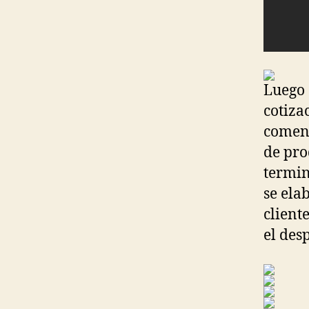
Luego 
cotiza
comenz
de pro
termin
se ela
client
el des