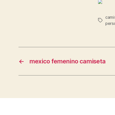
camis
Etiqueta
pers
←
mexico femenino camiseta