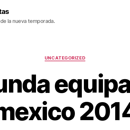
tas
de la nueva temporada.
Categorías
UNCATEGORIZED
unda equipa
mexico 201