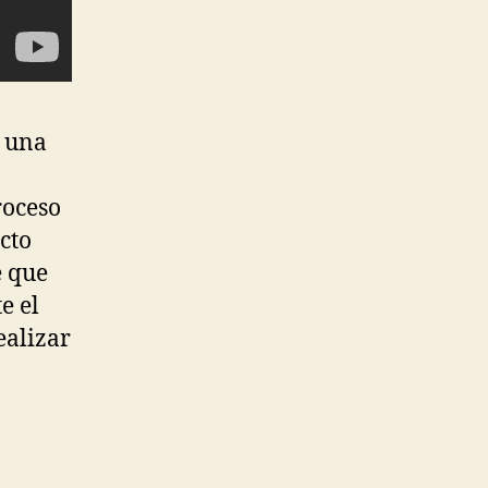
e una
roceso
cto
e que
e el
ealizar