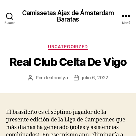
Camissetas Ajax de Ámsterdam
Baratas
Buscar
Menú
Categorías
UNCATEGORIZED
Real Club Celta De Vigo
Por
dealcoolya
julio 6, 2022
Autor
Fecha
de
de
la
la
entrada
entrada
El brasileño es el séptimo jugador de la
presente edición de la Liga de Campeones que
más dianas ha generado (goles y asistencias
combinados). En ese mismo año, eliminaría a