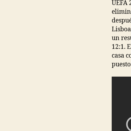
UEFA 2
elimin
despué
Lisboa
un res
12:1. 
casa c
puesto