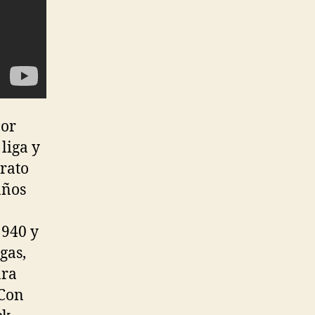
por
liga y
trato
años
1940 y
gas,
ara
 Con