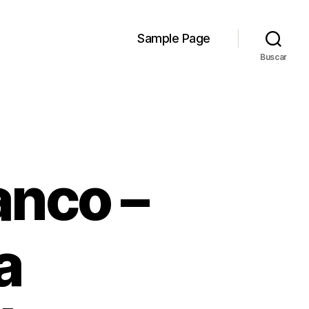
Sample Page
Buscar
anco –
a