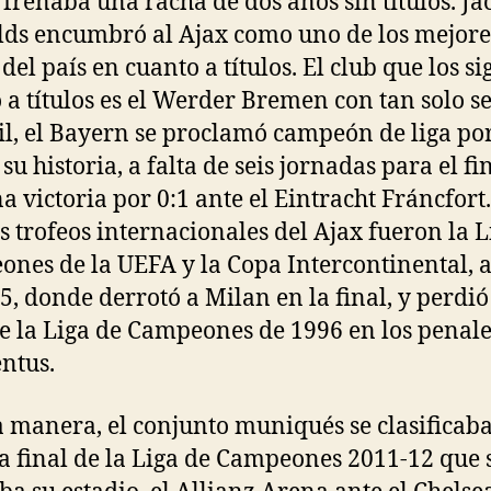
e frenaba una racha de dos años sin títulos. Ja
ds encumbró al Ajax como uno de los mejore
del país en cuanto a títulos. El club que los s
 a títulos es el Werder Bremen con tan solo sei
il, el Bayern se proclamó campeón de liga por
su historia, a falta de seis jornadas para el fin
na victoria por 0:1 ante el Eintracht Fráncfort
s trofeos internacionales del Ajax fueron la L
nes de la UEFA y la Copa Intercontinental,
5, donde derrotó a Milan en la final, y perdió
de la Liga de Campeones de 1996 en los penale
entus.
a manera, el conjunto muniqués se clasificab
la final de la Liga de Campeones 2011-12 que 