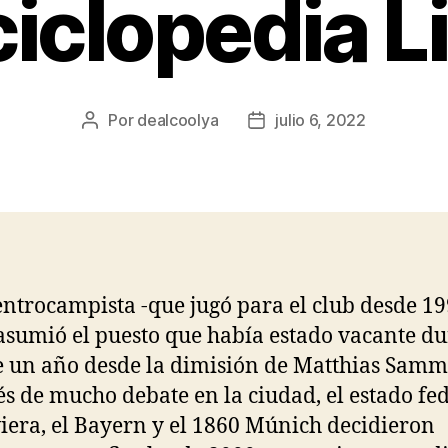
iclopedia L
Por
dealcoolya
julio 6, 2022
Autor
Fecha
de
de
la
la
entrada
entrada
entrocampista -que jugó para el club desde 19
asumió el puesto que había estado vacante d
 un año desde la dimisión de Matthias Samm
s de mucho debate en la ciudad, el estado fe
iera, el Bayern y el 1860 Múnich decidieron