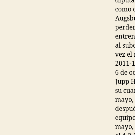
diputa
como c
Augsbu
perder
entren
al sub
vez el
2011-12
6 de o
Jupp H
su cua
mayo, 
despué
equipo
mayo, 