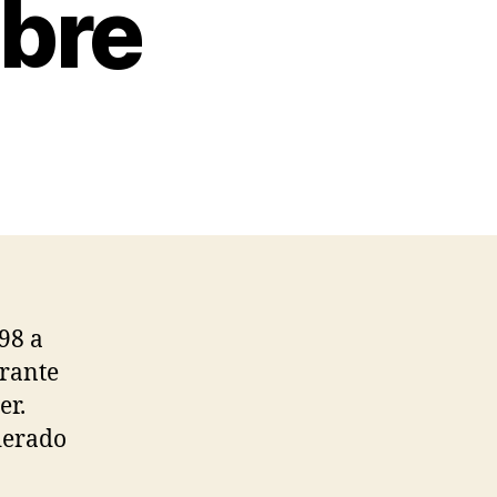
ibre
98 a
urante
er.
derado