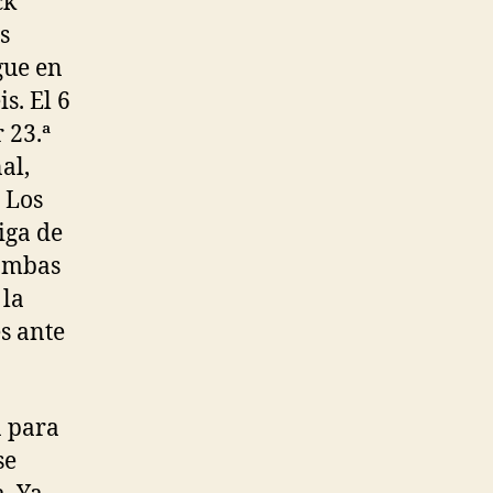
ck
s
igue en
s. El 6
 23.ª
al,
. Los
iga de
 ambas
 la
s ante
a para
se