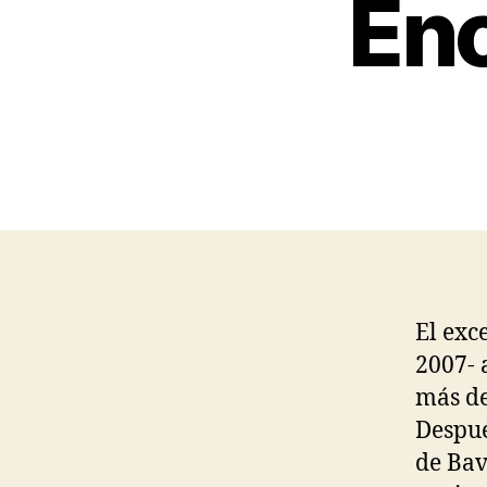
Enc
El exc
2007- 
más de
Despué
de Bav