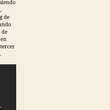
 siendo
,
g de
rando
 de
 en
 tercer
.