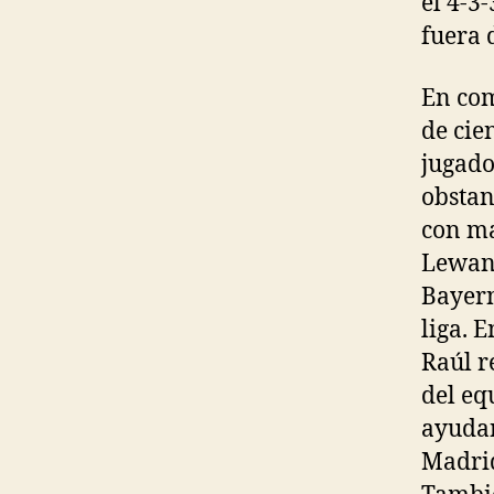
el 4-3-
fuera 
En com
de cie
jugado
obstan
con ma
Lewand
Bayern
liga. 
Raúl r
del eq
ayudan
Madrid