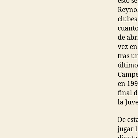
esto s
Reynol
clubes 
cuanto
de abr
vez en 
tras u
último
Campeo
en 199
final 
la Juv
De est
jugar 