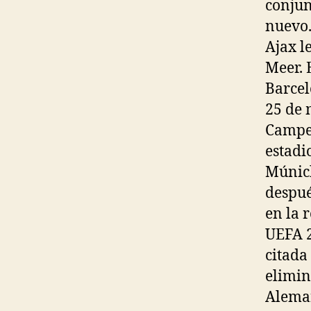
conjun
nuevo.
Ajax l
Meer. 
Barcel
25 de 
Campeo
estadi
Múnich
despué
en la 
UEFA 2
citada
elimin
Aleman