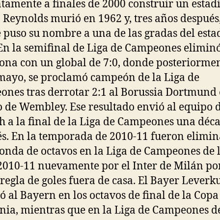
tamente a finales de 2000 construir un estad
 Reynolds murió en 1962 y, tres años después,
e puso su nombre a una de las gradas del esta
En la semifinal de Liga de Campeones eliminó
ona con un global de 7:0, donde posteriormen
mayo, se proclamó campeón de la Liga de
nes tras derrotar 2:1 al Borussia Dortmund 
o de Wembley. Ese resultado envió al equipo 
 a la final de la Liga de Campeones una déc
s. En la temporada de 2010-11 fueron elimi
ronda de octavos en la Liga de Campeones de 
010-11 nuevamente por el Inter de Milán por
 regla de goles fuera de casa. El Bayer Leverk
ó al Bayern en los octavos de final de la Copa
ia, mientras que en la Liga de Campeones de