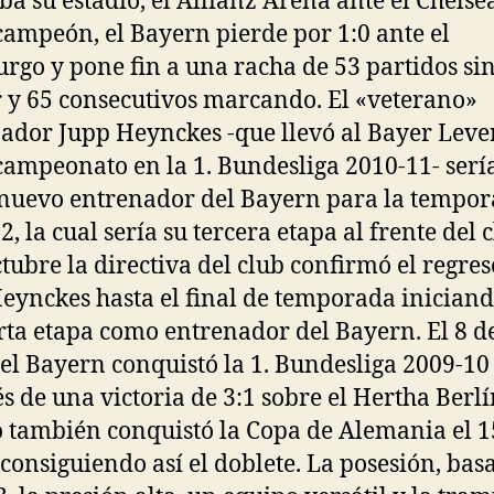
ba su estadio, el Allianz Arena ante el Chelse
ampeón, el Bayern pierde por 1:0 ante el
rgo y pone fin a una racha de 53 partidos si
 y 65 consecutivos marcando. El «veterano»
ador Jupp Heynckes -que llevó al Bayer Lev
campeonato en la 1. Bundesliga 2010-11- serí
 nuevo entrenador del Bayern para la tempo
, la cual sería su tercera etapa al frente del c
ctubre la directiva del club confirmó el regres
eynckes hasta el final de temporada iniciand
rta etapa como entrenador del Bayern. El 8 d
el Bayern conquistó la 1. Bundesliga 2009-10
s de una victoria de 3:1 sobre el Hertha Berlí
 también conquistó la Copa de Alemania el 1
consiguiendo así el doblete. La posesión, bas