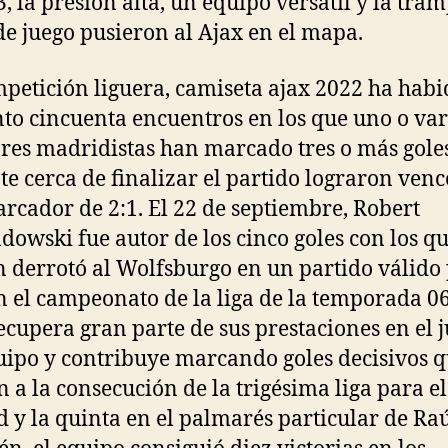
3, la presión alta, un equipo versátil y la tra
de juego pusieron al Ajax en el mapa.
petición liguera, camiseta ajax 2022 ha hab
nto cincuenta encuentros en los que uno o var
res madridistas han marcado tres o más gole
te cerca de finalizar el partido lograron venc
rcador de 2:1. El 22 de septiembre, Robert
owski fue autor de los cinco goles con los qu
 derrotó al Wolfsburgo en un partido válido 
En el campeonato de la liga de la temporada 0
ecupera gran parte de sus prestaciones en el 
uipo y contribuye marcando goles decisivos 
 a la consecución de la trigésima liga para el
 y la quinta en el palmarés particular de Raú