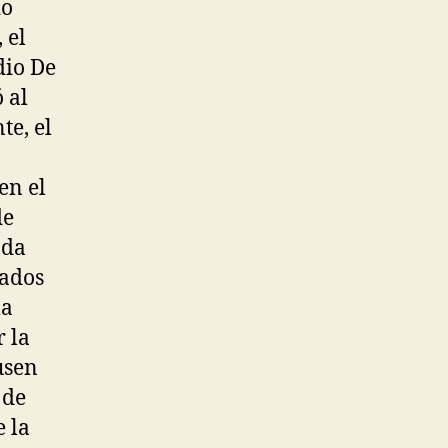
io
 el
dio De
 al
te, el
en el
de
ada
nados
la
 la
usen
 de
 la