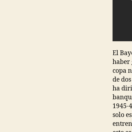
El Bay
haber 
copa n
de dos
ha dir
banqui
1945-4
solo e
entren