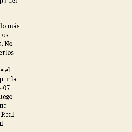
mpa del
ido más
ios
s. No
erlos
e el
por la
6-07
juego
que
 Real
l.