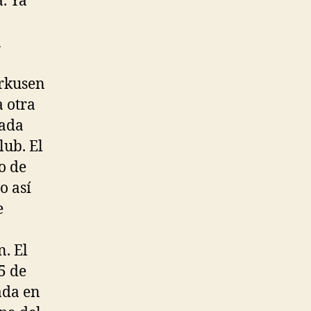
a. Ya
n
erkusen
a otra
rada
lub. El
o de
o así
e
n. El
5 de
ada en