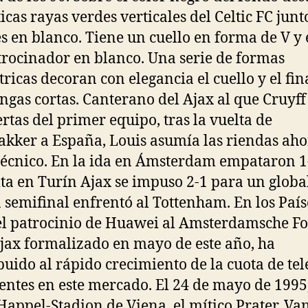
icas rayas verdes verticales del Celtic FC junt
es en blanco. Tiene un cuello en forma de V y 
trocinador en blanco. Una serie de formas
ricas decoran con elegancia el cuello y el fin
ngas cortas. Canterano del Ajax al que Cruyff
ertas del primer equipo, tras la vuelta de
kker a España, Louis asumía las riendas ah
écnico. En la ida en Ámsterdam empataron 1
lta en Turín Ajax se impuso 2-1 para un global
a semifinal enfrentó al Tottenham. En los País
el patrocinio de Huawei al Amsterdamsche Fo
jax formalizado en mayo de este año, ha
buido al rápido crecimiento de la cuota de te
gentes en este mercado. El 24 de mayo de 1995,
Happel-Stadion de Viena, el mítico Prater, Va