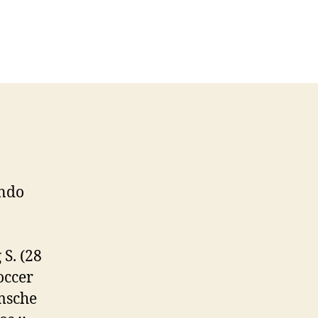
endo
 S. (28
occer
msche