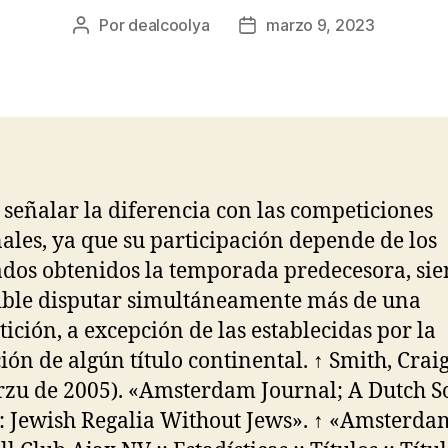
Por
dealcoolya
marzo 9, 2023
Autor
Fecha
de
de
la
la
entrada
entrada
 señalar la diferencia con las competiciones
ales, ya que su participación depende de los
ados obtenidos la temporada predecesora, si
ble disputar simultáneamente más de una
ición, a excepción de las establecidas por la
ión de algún título continental. ↑ Smith, Craig
zu de 2005). «Amsterdam Journal; A Dutch S
: Jewish Regalia Without Jews». ↑ «Amsterda