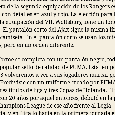
ta de la segunda equipación de los Rangers e
 con detalles en azul y rojo. La elección para 
a equipación del VfL Wolfsburg tiene un to
. El pantalón corto del Ajax sigue la misma l
 camiseta. En el pantalón corto se usan los m
s, pero en un orden diferente.
forme se completa con un pantalón negro, tod
 popular sello de calidad de PUMA. Esta tem
3 volveremos a ver a sus jugadores marcar go
a Eredivisie con un uniforme creado por PUM
res títulos de liga y tres Copas de Holanda. El
con 20 años por aquel entonces, debutó en la 
Champions League de ese año frente al Legia
ia, y en Liga lo haría en la primera jornada e