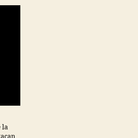
 la
stacan