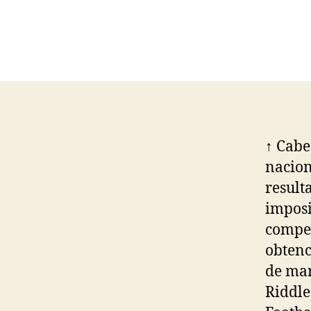
↑ Cabe
nacion
result
imposi
compet
obtenc
de mar
Riddle