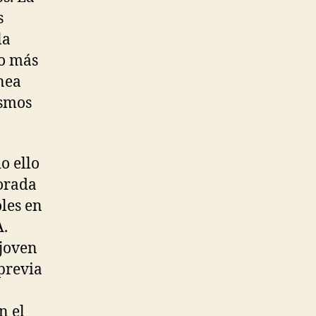
s
la
no más
ínea
ismos
o ello
porada
les en
A.
 joven
previa
n el