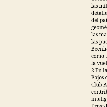
las mít
detall
del pa
geomét
las ma
las pu
Beenha
como t
la vue
2 En l
Bajos 
Club A
contri
inteli
Ernst-