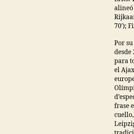
alineó
Rijkaa
70′); 
Por su
desde 
para t
el Aja
europe
Olímpi
d’espe
frase 
cuello
Leipzi
tradic