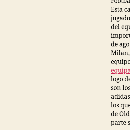
Footbal
Esta c
jugado
del eq
import
de ago
Milan,
equipo
equipa
logo d
son lo
adidas
los qu
de Old
parte 