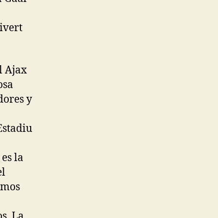
;
ivert
l Ajax
osa
dores y
Estadiu
es la
el
omos
os. La