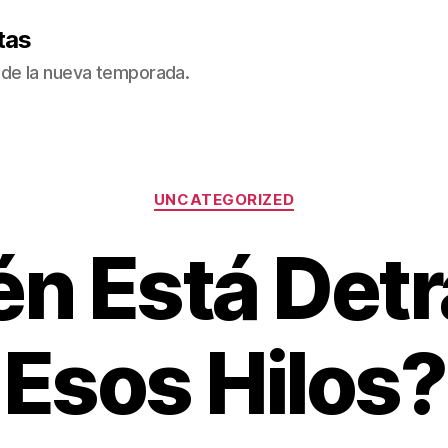
tas
de la nueva temporada.
Categorías
UNCATEGORIZED
én Está Detr
Esos Hilos?