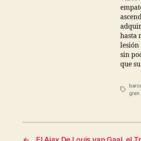
empate
ascend
adquir
hasta 
lesión
sin po
que su
barc
Etiqueta
gran 
←
El Ajax De Louis van Gaal, el T