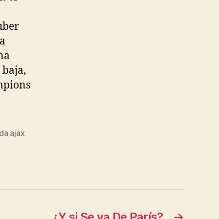
uber
ía
na
 baja,
ampions
nda ajax
¿Y si Se va De París?
→