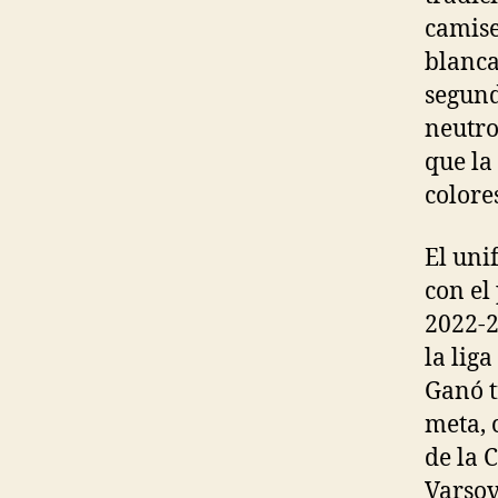
camise
blanca
segund
neutro
que la
colore
El uni
con el
2022-2
la lig
Ganó t
meta, 
de la 
Varsov