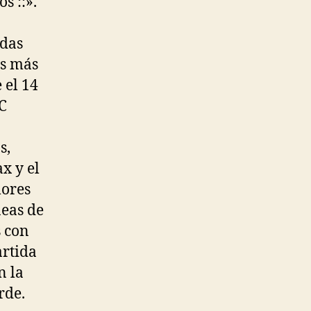
s ::».
adas
os más
 el 14
AC
s,
x y el
lores
neas de
s con
artida
n la
rde.