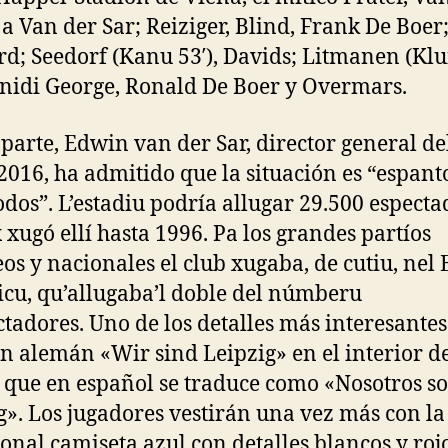
 a Van der Sar; Reiziger, Blind, Frank De Boer
rd; Seedorf (Kanu 53′), Davids; Litmanen (Klu
Finidi George, Ronald De Boer y Overmars.
 parte, Edwin van der Sar, director general de
2016, ha admitido que la situación es “espant
odos”. L’estadiu podría allugar 29.500 especta
x xugó ellí hasta 1996. Pa los grandes partíos
os y nacionales el club xugaba, de cutiu, nel 
cu, qu’allugaba’l doble del númberu
ctadores. Uno de los detalles más interesantes 
en alemán «Wir sind Leipzig» en el interior d
, que en español se traduce como «Nosotros s
g». Los jugadores vestirán una vez más con la
ional camiseta azul con detalles blancos y roj