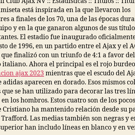
l Club Ajax NV :: Estadísticas :: Títulos :: Título
amiseta está inspirada en la que llevaron los
res a finales de los 70, una de las épocas dur
uipo y en la que ganaron algunos de sus títul
antes. El estadio fue inaugurado oficialmente
sto de 1996, en un partido entre el Ajax y el 
 que finalizó con un triunfo de 4:1 a favor del
 italiano. Ahora el principal es el rojo burdeo
cion ajax 2023
mientras que el escudo del Aja
e adidas aparecen en dorado. Esos mismos co
s que se han utilizado para decorar las tres lí
 en los hombros. Estos cuatro son de los poco
e Cristiano ha mantenido relación desde su p
 Trafford. Las medias también son negras y e
superior han includo líneas en blanco y en ve