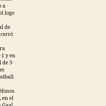
o a
el logo
al de
 cerró
ora
-1 y en
 de 3-
es
otball
léfonos
 en el
n Gaal