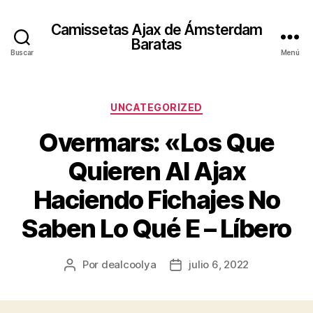
Camissetas Ajax de Ámsterdam
Baratas
Buscar
Menú
Categorías
UNCATEGORIZED
Overmars: «Los Que
Quieren Al Ajax
Haciendo Fichajes No
Saben Lo Qué E – Líbero
Por
dealcoolya
julio 6, 2022
Autor
Fecha
de
de
la
la
entrada
entrada