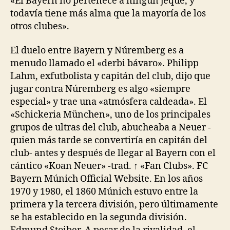
«El Bayern no pertenece a ningún jeque, y
todavía tiene más alma que la mayoría de los
otros clubes».
El duelo entre Bayern y Núremberg es a
menudo llamado el «derbi bávaro». Philipp
Lahm, exfutbolista y capitán del club, dijo que
jugar contra Núremberg es algo «siempre
especial» y trae una «atmósfera caldeada». El
«Schickeria München», uno de los principales
grupos de ultras del club, abucheaba a Neuer -
quien más tarde se convertiría en capitán del
club- antes y después de llegar al Bayern con el
cántico «Koan Neuer» -trad. ↑ «Fan Clubs». FC
Bayern Múnich Official Website. En los años
1970 y 1980, el 1860 Múnich estuvo entre la
primera y la tercera división, pero últimamente
se ha establecido en la segunda división.