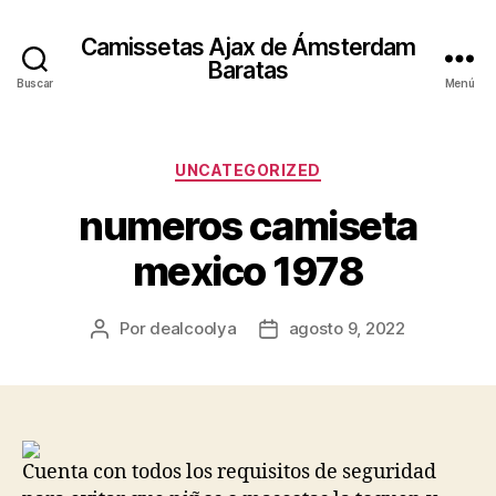
Camissetas Ajax de Ámsterdam
Baratas
Buscar
Menú
Categorías
UNCATEGORIZED
numeros camiseta
mexico 1978
Por
dealcoolya
agosto 9, 2022
Autor
Fecha
de
de
la
la
entrada
entrada
Cuenta con todos los requisitos de seguridad