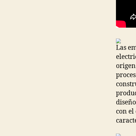
Las em
electr
origen
proces
constr
produc
diseño
con el
caract