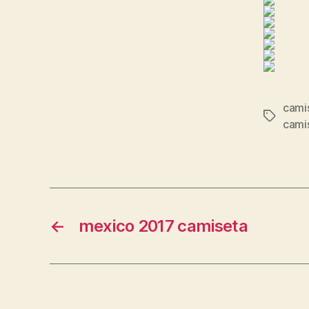
camis
Etiqueta
cami
←
mexico 2017 camiseta