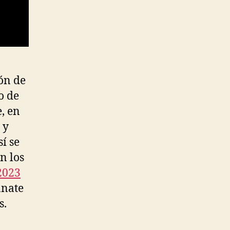
ón de
o de
, en
 y
sí se
n los
2023
anate
s.