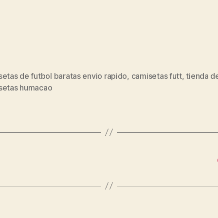
etas de futbol baratas envio rapido
,
camisetas futt
,
tienda de
s
setas humacao