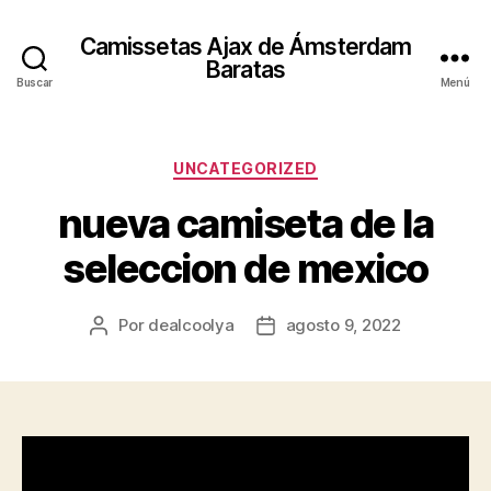
Camissetas Ajax de Ámsterdam
Baratas
Buscar
Menú
Categorías
UNCATEGORIZED
nueva camiseta de la
seleccion de mexico
Por
dealcoolya
agosto 9, 2022
Autor
Fecha
de
de
la
la
entrada
entrada