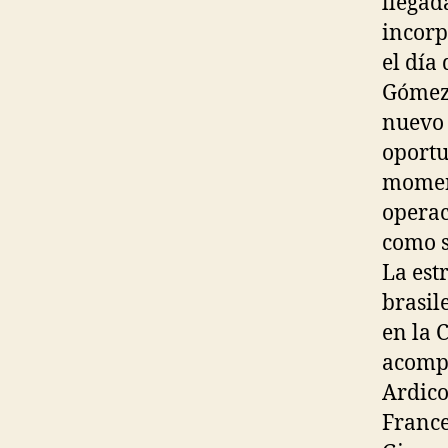
llegad
incorp
el día 
Gómez.
nuevo 
oportu
moment
operac
como s
La est
brasil
en la 
acompa
Ardico
France