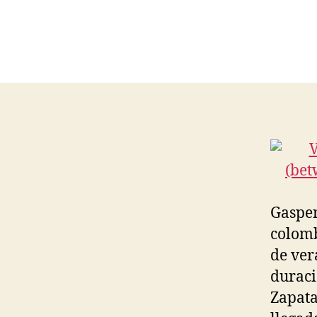
Gasper
colomb
de ver
duraci
Zapata