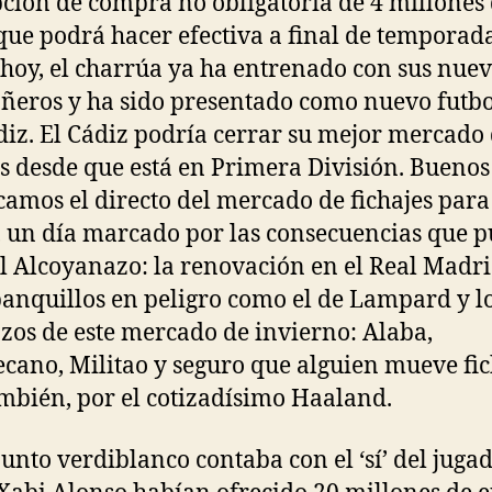
ción de compra no obligatoria de 4 millones
que podrá hacer efectiva a final de temporada
 hoy, el charrúa ya ha entrenado con sus nue
eros y ha sido presentado como nuevo futbo
diz. El Cádiz podría cerrar su mejor mercado
es desde que está en Primera División. Buenos 
amos el directo del mercado de fichajes para
, un día marcado por las consecuencias que 
el Alcoyanazo: la renovación en el Real Madri
banquillos en peligro como el de Lampard y l
azos de este mercado de invierno: Alaba,
ano, Militao y seguro que alguien mueve fic
mbién, por el cotizadísimo Haaland.
junto verdiblanco contaba con el ‘sí’ del juga