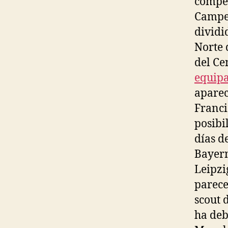
compet
Campeo
dividi
Norte d
del Ce
equipa
aparec
Francia
posibi
días d
Bayern
Leipzi
parece
scout 
ha deb