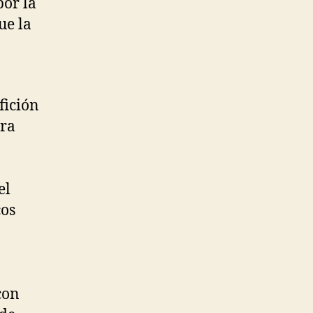
or la
ue la
fición
era
el
cos
con