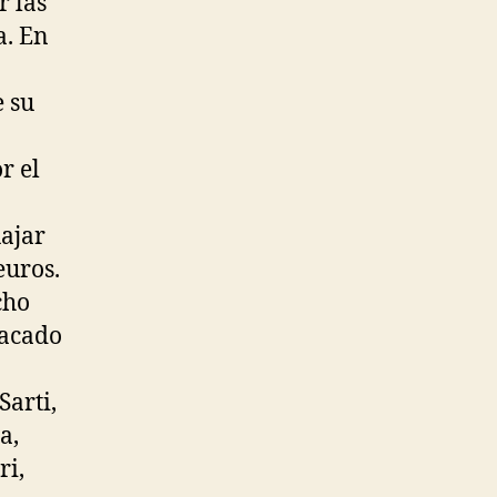
r las
a. En
 su
r el
ajar
euros.
cho
tacado
arti,
a,
ri,