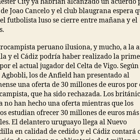
ster City ya habrían alcanzado un acuerdo p
 de Joao Cancelo y el club blaugrana espera q
del futbolista luso se cierre entre mañana y el
s.
trocampista peruano ilusiona, y mucho, a la a
la y el Cádiz podría haber realizado la prim
 por el actual jugador del Celta de Vigo. Según
 Agbobli, los de Anfield han presentado al
ense una oferta de 30 millones de euros por 
campista, que ha sido rechazada. Los británi
a no han hecho una oferta mientras que los
nos estudian ofrecer 30 millones de euros más
les. El delantero uruguayo llega al Nuevo
illa en calidad de cedido y el Cádiz contará 