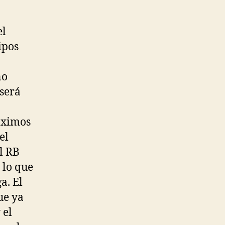
el
ipos
no
 será
óximos
el
l RB
 lo que
a. El
ue ya
 el