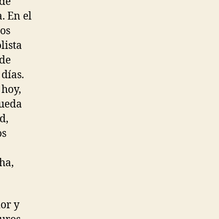
 de
. En el
vos
lista
 de
días.
 hoy,
pueda
d,
os
ha,
dor y