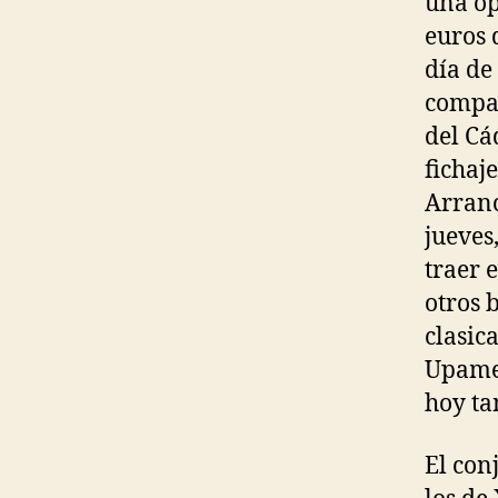
una op
euros 
día de
compañ
del Cá
fichaj
Arranc
jueves
traer 
otros 
clasic
Upamec
hoy ta
El con