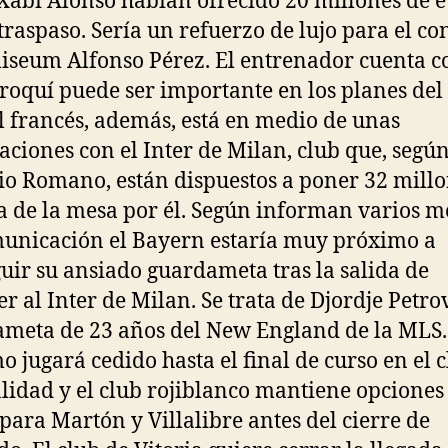
 Xabi Alonso habían ofrecido 20 millones de 
 traspaso. Sería un refuerzo de lujo para el co
liseum Alfonso Pérez. El entrenador cuenta co
roquí puede ser importante en los planes del
El francés, además, está en medio de unas
aciones con el Inter de Milan, club que, segú
io Romano, están dispuestos a poner 32 mill
 de la mesa por él. Según informan varios m
unicación el Bayern estaría muy próximo a
uir su ansiado guardameta tras la salida de
 al Inter de Milan. Se trata de Djordje Petrov
meta de 23 años del New England de la MLS.
o jugará cedido hasta el final de curso en el 
alidad y el club rojiblanco mantiene opciones
 para Martón y Villalibre antes del cierre de