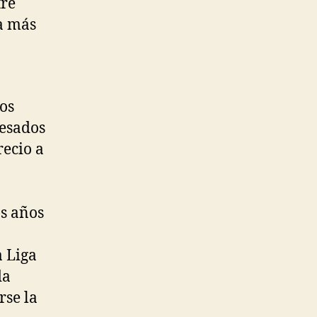
tre
a más
los
resados
recio a
os años
a Liga
da
rse la