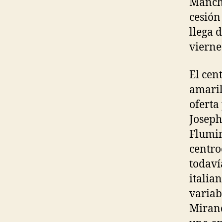
Manche
cesión
llega 
vierne
El cen
amaril
oferta
Joseph
Flumin
centro
todaví
italia
variab
Mirand