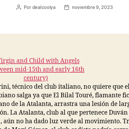
Por
dealcoolya
noviembre 9, 2023
Autor
Fecha
de
de
la
la
entrada
entrada
ini, técnico del club italiano, no quiere que el
iano salga ya que El Bilal Touré, flamante fi
ano de la Atalanta, arrastra una lesión de lar
ón. La Atalanta, club al que pertenece Duván
, aún no ha dado luz verde al movimiento. Tr