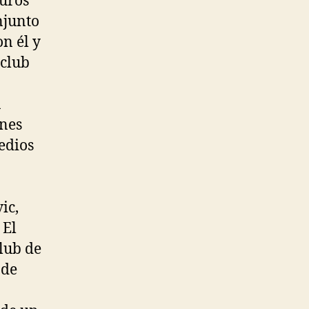
euros
njunto
n él y
 club
n
ones
edios
ic,
 El
club de
 de