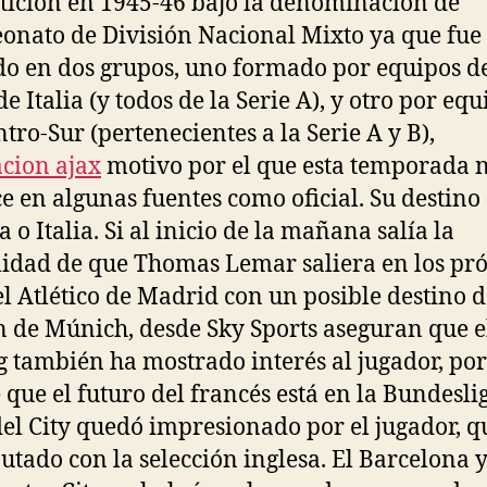
ición en 1945-46 bajo la denominación de
nato de División Nacional Mixto ya que fue
do en dos grupos, uno formado por equipos d
e Italia (y todos de la Serie A), y otro por equ
ntro-Sur (pertenecientes a la Serie A y B),
cion ajax
motivo por el que esta temporada 
e en algunas fuentes como oficial. Su destino
 o Italia. Si al inicio de la mañana salía la
lidad de que Thomas Lemar saliera en los pr
el Atlético de Madrid con un posible destino d
 de Múnich, desde Sky Sports aseguran que e
g también ha mostrado interés al jugador, por
 que el futuro del francés está en la Bundeslig
del City quedó impresionado por el jugador, q
utado con la selección inglesa. El Barcelona y