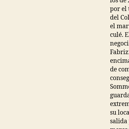
los de
por el
del Co
el mar
culé. 
negoci
Fabriz
encima
de com
conseg
Sommer
guarda
extrem
su loc
salida