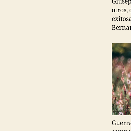
Giusep
otros,
exitos
Bernar
Guerra