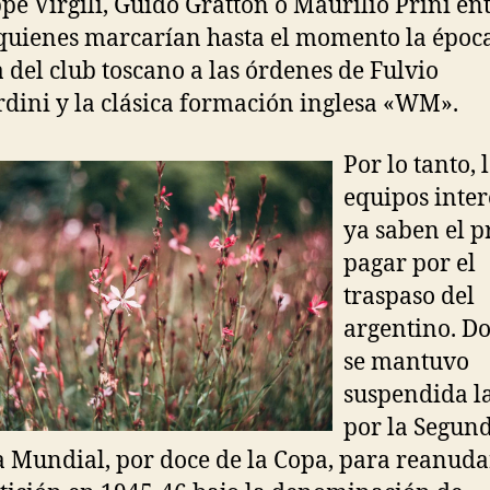
pe Virgili, Guido Gratton o Maurilio Prini en
 quienes marcarían hasta el momento la époc
a del club toscano a las órdenes de Fulvio
dini y la clásica formación inglesa «WM».
Por lo tanto, 
equipos inte
ya saben el p
pagar por el
traspaso del
argentino. D
se mantuvo
suspendida l
por la Segun
 Mundial, por doce de la Copa, para reanuda