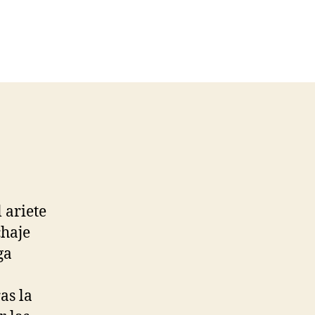
 ariete
chaje
ga
as la