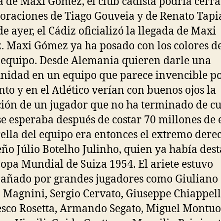
a de Maxi Gómez, el club cadista podría cerra
oraciones de Tiago Gouveia y de Renato Tapi
de ayer, el Cádiz oficializó la llegada de Maxi
 Maxi Gómez ya ha posado con los colores de
equipo. Desde Alemania quieren darle una
nidad en un equipo que parece invencible po
o y en el Atlético verían con buenos ojos la
ión de un jugador que no ha terminado de cu
e esperaba después de costar 70 millones de 
rella del equipo era entonces el extremo dere
eño Júlio Botelho Julinho, quien ya había des
Copa Mundial de Suiza 1954. El ariete estuvo
ñado por grandes jugadores como Giuliano S
 Magnini, Sergio Cervato, Giuseppe Chiappell
sco Rosetta, Armando Segato, Miguel Montuo