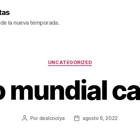
tas
de la nueva temporada.
Categorías
UNCATEGORIZED
 mundial c
Por
dealcoolya
agosto 9, 2022
Autor
Fecha
de
de
la
la