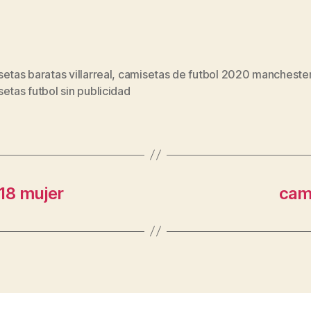
etas baratas villarreal
,
camisetas de futbol 2020 manchester
s
etas futbol sin publicidad
18 mujer
cam