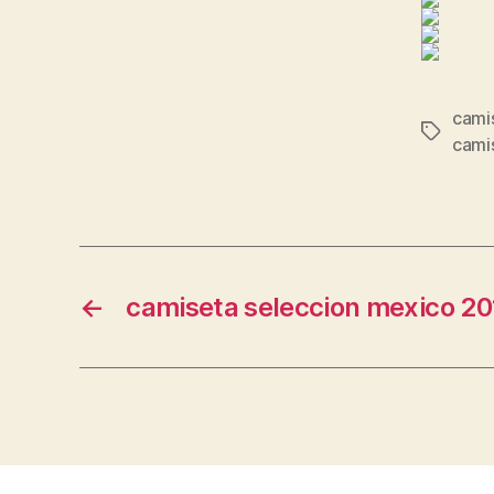
camis
Etiqueta
camis
←
camiseta seleccion mexico 20