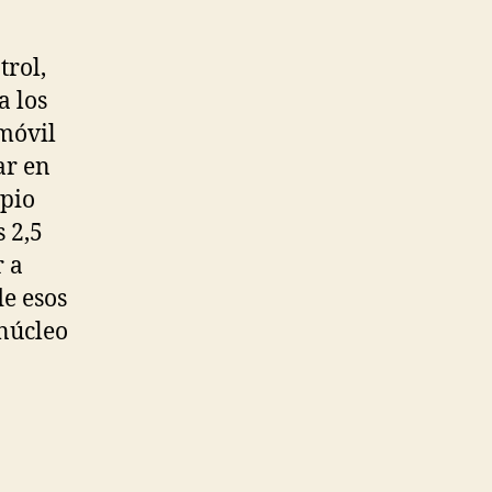
trol,
a los
móvil
ar en
ipio
s 2,5
r a
de esos
 núcleo