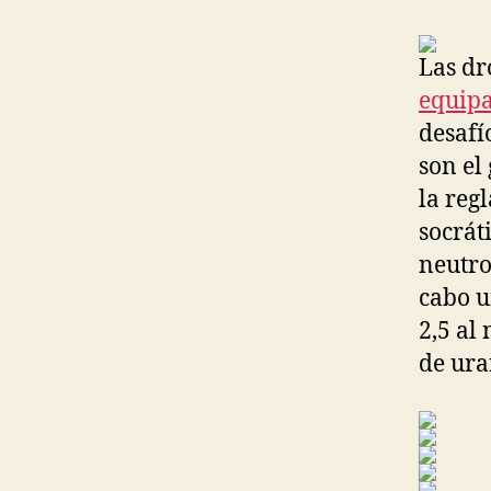
Las dr
equipa
desafí
son el
la reg
socráti
neutro
cabo u
2,5 al
de ura