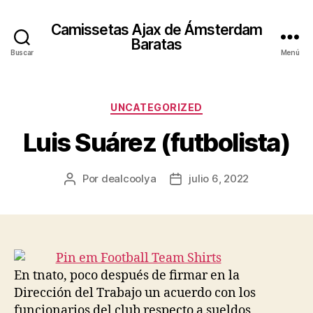
Camissetas Ajax de Ámsterdam
Baratas
Buscar
Menú
Categorías
UNCATEGORIZED
Luis Suárez (futbolista)
Por
dealcoolya
julio 6, 2022
Autor
Fecha
de
de
la
la
entrada
entrada
En tnato, poco después de firmar en la
Dirección del Trabajo un acuerdo con los
funcionarios del club respecto a sueldos