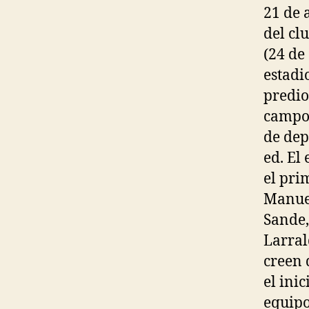
21 de 
del cl
(24 de
estadi
predio
campo 
de dep
ed. El
el pri
Manuel
Sande,
Larral
creen 
el ini
equipo