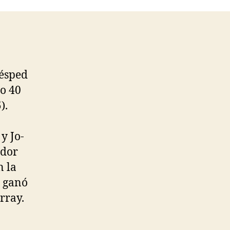
césped
o 40
).
y Jo-
ador
n la
6 ganó
rray.