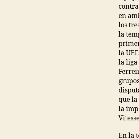
contra
en amb
los tre
la tem
primer
la UEF
la lig
Ferrei
grupos
disput
que la
la imp
Vitess
En la 