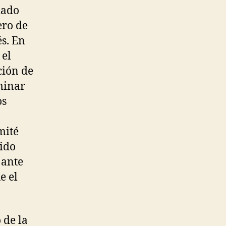
dado
ero de
és. En
 el
ción de
minar
os
mité
tido
 ante
e el
 de la