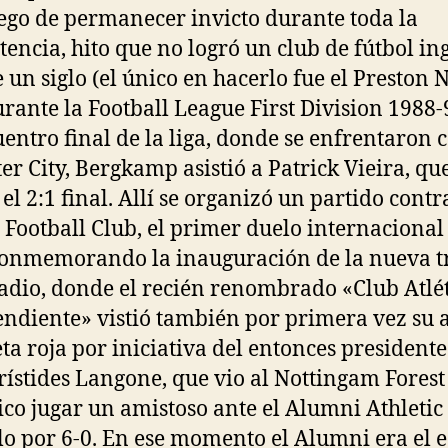
uego de permanecer invicto durante toda la
encia, hito que no logró un club de fútbol in
 un siglo (el único en hacerlo fue el Preston 
rante la Football League First Division 1988-
uentro final de la liga, donde se enfrentaron c
ter City, Bergkamp asistió a Patrick Vieira, qu
el 2:1 final. Allí se organizó un partido contr
l Football Club, el primer duelo internacional
conmemorando la inauguración de la nueva t
tadio, donde el recién renombrado «Club Atlé
ndiente» vistió también por primera vez su 
ta roja por iniciativa del entonces presidente
rístides Langone, que vio al Nottingam Forest
ico jugar un amistoso ante el Alumni Athletic
lo por 6-0. En ese momento el Alumni era el 