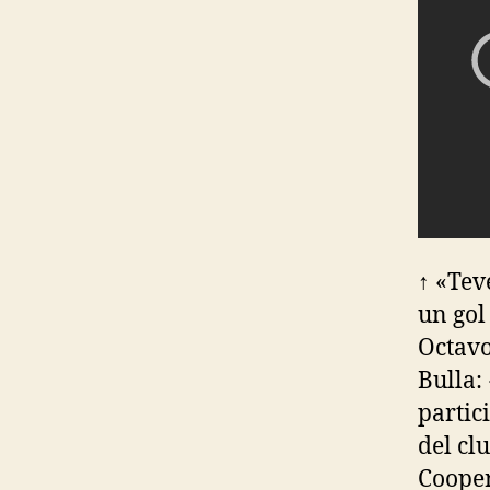
↑ «Tev
un gol
Octavo
Bulla:
partic
del cl
Cooper