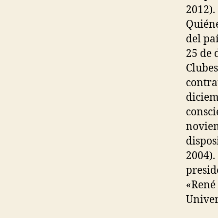
2012).
Quiéne
del pa
25 de 
Clubes
contra
diciem
consci
noviem
dispos
2004).
presid
«René 
Univer