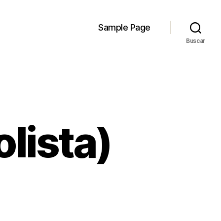
Sample Page
Buscar
olista)