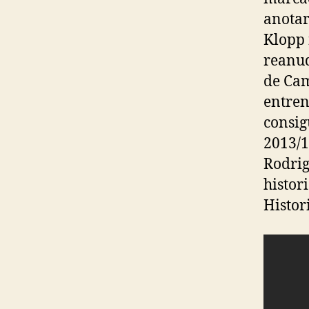
anotar
Klopp 
reanud
de Cam
entren
consig
2013/1
Rodrig
histor
Histor