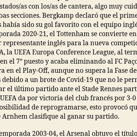
stados/as con los/as de cantera, algo muy cui
as secciones. Bergkamp declaró que el prim
s había sido su gol favorito con el equipo ingl
porada 2020-21, el Tottenham se convierte en
 representante inglés para la nueva competi
A, la UEFA Europa Conference League, al ter
a en el 7° puesto y acaba eliminando al FC Paç
ra en el Play-Off, aunque no supera la Fase de
 debido a un brote de Covid-19 que no le per
ar el último partido ante el Stade Rennes par
 UEFA da por victoria del club francés por 3-0
osibilidad de reprogramarse, esto provocó qu
e Arnhem clasifique al ganar su partido.
temporada 2003-04, el Arsenal obtuvo el título