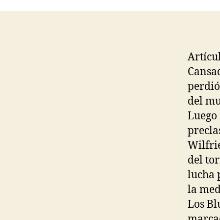
Artícu
Cansad
perdió
del mu
Luego 
precla
Wilfri
del to
lucha 
la med
Los Bl
marca