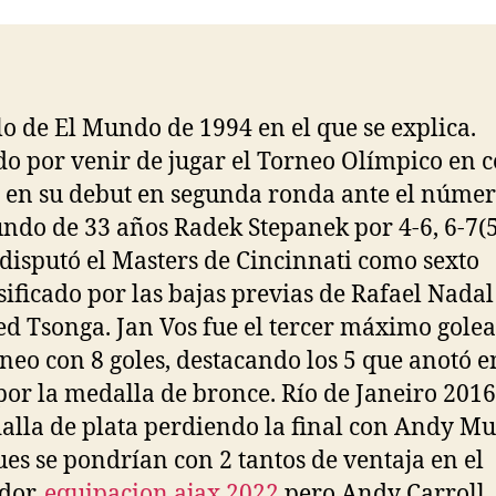
entrada
entrada
lo de El Mundo de 1994 en el que se explica.
o por venir de jugar el Torneo Olímpico en 
 en su debut en segunda ronda ante el númer
ndo de 33 años Radek Stepanek por 4-6, 6-7(5
disputó el Masters de Cincinnati como sexto
sificado por las bajas previas de Rafael Nadal 
ed Tsonga. Jan Vos fue el tercer máximo gole
rneo con 8 goles, destacando los 5 que anotó e
por la medalla de bronce. Río de Janeiro 201
alla de plata perdiendo la final con Andy Mu
ues se pondrían con 2 tantos de ventaja en el
dor,
equipacion ajax 2022
pero Andy Carroll