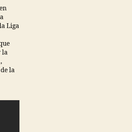
gen
la
la Liga
 que
 la
,
 de la