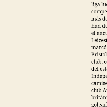
liga l
compet
más de
End du
el enc
Leices
marcó 
Bristo
club, 
del es
Indepe
camise
club A
britán
golear