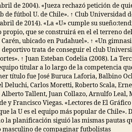
abril de 2004). «Jueza rechazó petición de qu
ub de fútbol U. de Chile». ↑ Club Universidad d
 abril de 2014). «La «U» cumple su sueño:tend
o propio, que se construirá en el el terreno de
 Carén, ubicado en Pudahuel». ↑ «Un gimnasi
deportivo trata de conseguir el club Universi
ortes». ↑ Juan Esteban Codelia (2008). La Terc
 equipo titular a lo largo de la competencia q
mer título fue José Buruca Laforia, Balbino Oc
 Deluchi, Carlos Moretti, Roberto Scala, Erne
 Alberto Tallent, Juan Collazo, Arnulfo Leal, 
de y Francisco Viegas. «Lectores de El Gráfico
que la U es el equipo más popular de Chile». 
cio la planificación siguió las mismas pautas q
 masculino de compaginar futbolistas