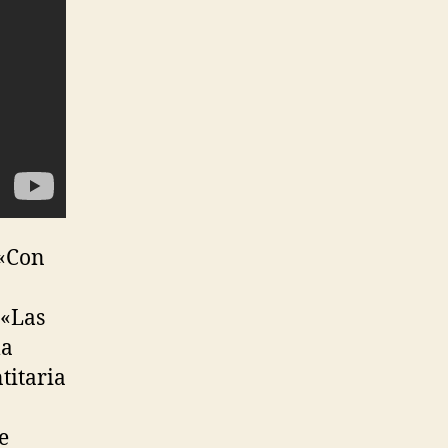
 «Con
 «Las
la
titaria
e