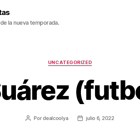
tas
de la nueva temporada.
Categorías
UNCATEGORIZED
uárez (futb
Por
dealcoolya
julio 6, 2022
Autor
Fecha
de
de
la
la