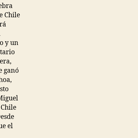
iebra
e Chile
rá
l
o y un
tario
era,
ue ganó
hoa,
sto
Miguel
 Chile
Desde
ue el