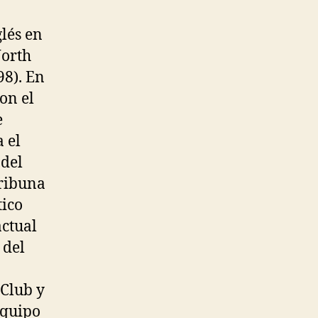
glés en
North
98). En
on el
e
a el
 del
ribuna
tico
actual
 del
 Club y
equipo