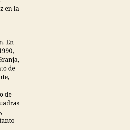
n
z en la
n. En
1990,
Granja,
ato de
nte,
lo de
cuadras
,
 tanto