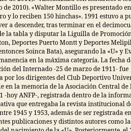
io de 2010). «Walter Montillo es presentado e
ro y lo reciben 150 hinchas». 1991 estuvo a p
ver a descender, tras terminar en el decimocu
de la tabla y disputar la Liguilla de Promoció
ton, Deportes Puerto Montt y Deportes Melipil
entonces Soinca Bata), asegurando la «U» y E
manencia en la máxima categoría. La fecha d
ión del Internado -25 de marzo de 1911- fue
ta por los dirigentes del Club Deportivo Unive
le en la memoria de la Asociación Central de 
1 -hoy ANFP-, registrada dentro de la inform
ativa que entregaba la revista institucional d
entre 1945 y 1953, además de ser registrada e
ntes publicaciones y distintos autores como la
l del nacimiento de la «U». Posteriormente, el 