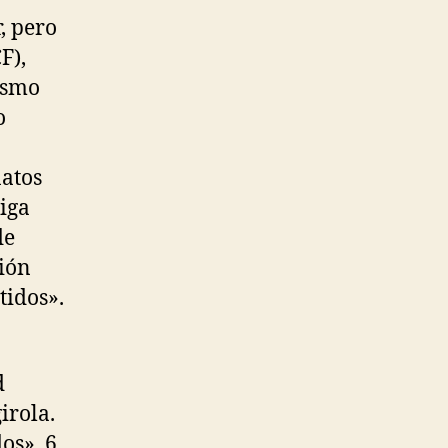
, pero
F),
mismo
o
natos
iga
de
ción
tidos».
d
irola.
os». 6