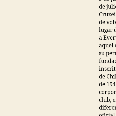
de jul
Cruzei
de vol
lugar 
a Ever
aquel 
su per
fundac
inscri
de Chi
de 194
corpor
club, 
difere
oficia