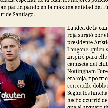
encia especial, de la cual, los mejores posic
ían participando en la máxima entidad del fú
r de Santiago.
La idea de la ca
roja surgió por e
presidente Aríst
Langone, quien 
inspiró para ello
camiseta del clu
Nottingham Fores
era roja, tipo tri
con cuello dobla
Según los hincha
hecho ocurrió de
que el arquero ti