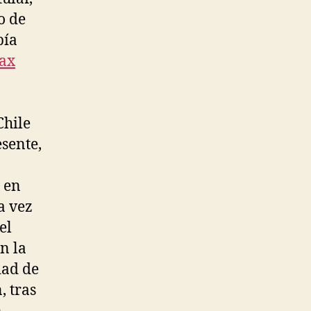
o de
bía
jax
Chile
esente,
 en
va vez
el
n la
dad de
, tras