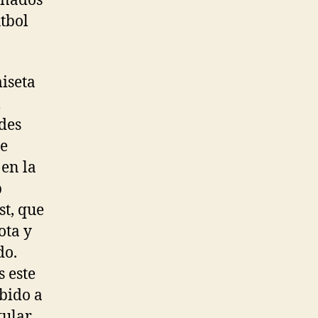
ionados
tbol
miseta
l
ides
se
 en la
b
t, que
cota y
do.
s este
bido a
tular,