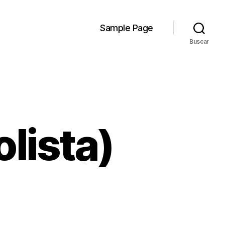
Sample Page
Buscar
olista)