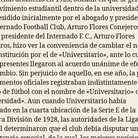
imiento estudiantil dentro de la universida
esidido inicialmente por el abogado y presid
ternado Football Club, Arturo Flores Conejero
l presidente del Internado F. C., Arturo Flores
ros, hizo ver la conveniencia de cambiar el
nstitución por el de «Universitario», ante lo cu
 presentes llegaron al acuerdo unánime de ef
ambio. Sin perjuicio de aquello, en ese año, la
mentos oficiales registraban indistintamente
 de fútbol con el nombre de «Universitario» 
rsidad». Aun cuando Universitario había
zado en la cuarta ubicación de la Serie E de la
a División de 1928, las autoridades de la Lig
l determinaron que el club debía disputar u