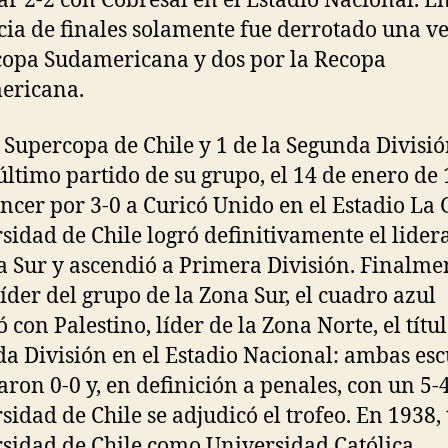
r 2-2 con Cobresal en el Estadio Nacional. E
cia de finales solamente fue derrotado una ve
opa Sudamericana y dos por la Recopa
ericana.
a Supercopa de Chile y 1 de la Segunda Divisió
último partido de su grupo, el 14 de enero de 
encer por 3-0 a Curicó Unido en el Estadio La 
sidad de Chile logró definitivamente el lider
a Sur y ascendió a Primera División. Finalme
íder del grupo de la Zona Sur, el cuadro azul
 con Palestino, líder de la Zona Norte, el títu
a División en el Estadio Nacional: ambas es
ron 0-0 y, en definición a penales, con un 5-4
sidad de Chile se adjudicó el trofeo. En 1938,
sidad de Chile como Universidad Católica