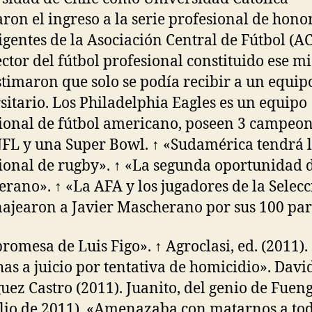
taron el ingreso a la serie profesional de honor
rigentes de la Asociación Central de Fútbol (AC
ector del fútbol profesional constituido ese 
stimaron que solo se podía recibir a un equip
sitario. Los Philadelphia Eagles es un equipo
ional de fútbol americano, poseen 3 campeo
NFL y una Super Bowl. ↑ «Sudamérica tendrá l
ional de rugby». ↑ «La segunda oportunidad 
rano». ↑ «La AFA y los jugadores de la Selec
jearon a Javier Mascherano por sus 100 par
promesa de Luis Figo». ↑ Agroclasi, ed. (2011).
as a juicio por tentativa de homicidio». Davi
uez Castro (2011). Juanito, del genio de Fueng
ulio de 2011). «Amenazaba con matarnos a tod