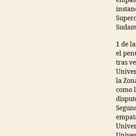
empata
instan
Superc
Sudam
1 de l
el pen
tras v
Univer
la Zon
como l
disputó
Segund
empata
Univer
Univer