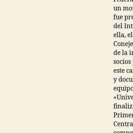
un mov
fue pr
del In
ella, e
Coneje
de la i
socios
este c
y docu
equipo
«Unive
finali
Primer
Centra