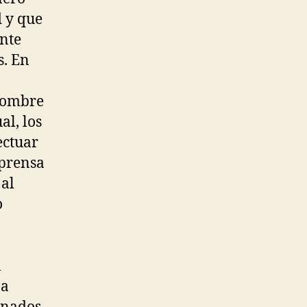
d y que
ente
s. En
 nombre
al, los
ectuar
 prensa
 al
o
a
na