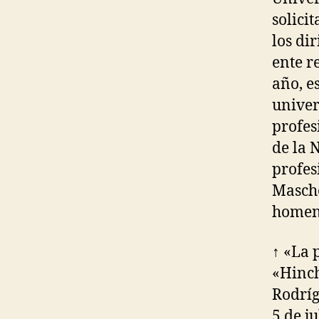
solici
los di
ente r
año, e
univer
profes
de la 
profes
Masche
homena
↑ «La 
«Hinch
Rodríg
5 de j