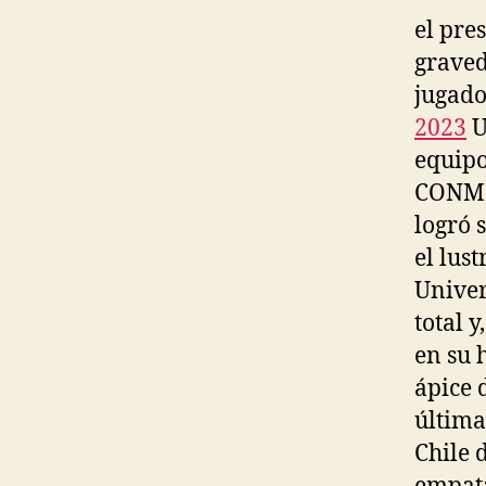
el pre
graved
jugado
2023
U
equipo
CONMEB
logró 
el lust
Univer
total y
en su 
ápice 
última
Chile 