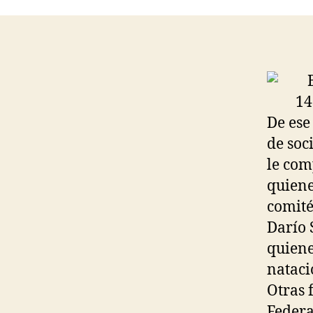
De ese
de soc
le com
quiene
comité
Darío 
quiene
nataci
Otras 
Federa