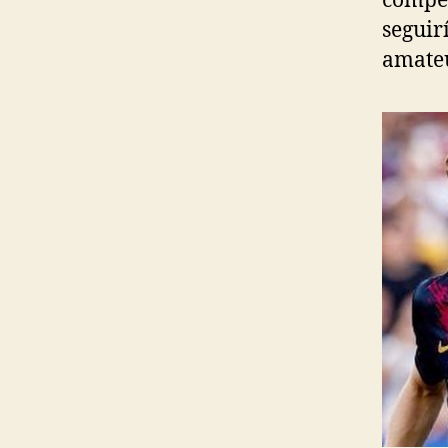
compet
seguir
amateu