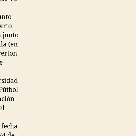
n
unto
arto
n junto
la (en
verton
e
rsidad
Fútbol
ación
el
n
 fecha
24 de