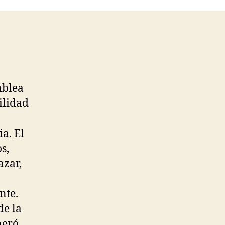
mblea
ilidad
a. El
s,
azar,
nte.
de la
neró