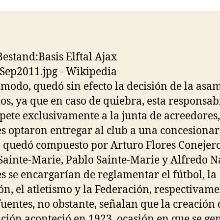
entrada
entrada
 modo, quedó sin efecto la decisión de la asa
ios, ya que en caso de quiebra, esta responsab
pete exclusivamente a la junta de acreedores,
s optaron entregar al club a una concesionari
 quedó compuesto por Arturo Flores Conejero
Sainte-Marie, Pablo Sainte-Marie y Alfredo N
s se encargarían de reglamentar el fútbol, la
ón, el atletismo y la Federación, respectivame
fuentes, no obstante, señalan que la creación 
ción aconteció en 1923, ocasión en que se ge