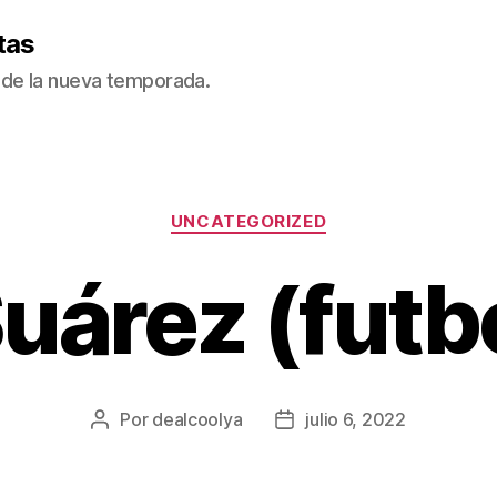
tas
de la nueva temporada.
Categorías
UNCATEGORIZED
uárez (futb
Por
dealcoolya
julio 6, 2022
Autor
Fecha
de
de
la
la