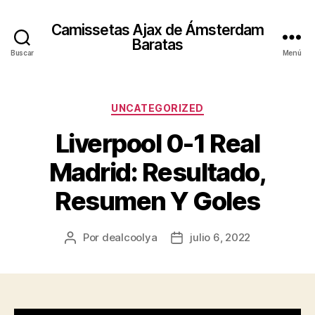
Camissetas Ajax de Ámsterdam
Baratas
Buscar
Menú
Categorías
UNCATEGORIZED
Liverpool 0-1 Real
Madrid: Resultado,
Resumen Y Goles
Por
dealcoolya
julio 6, 2022
Autor
Fecha
de
de
la
la
entrada
entrada