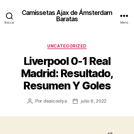
Camissetas Ajax de Ámsterdam
Baratas
Buscar
Menú
Categorías
UNCATEGORIZED
Liverpool 0-1 Real
Madrid: Resultado,
Resumen Y Goles
Por
dealcoolya
julio 6, 2022
Autor
Fecha
de
de
la
la
entrada
entrada