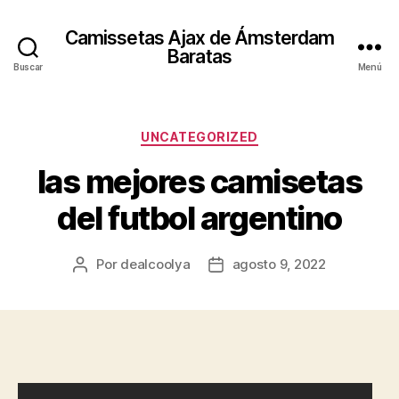
Camissetas Ajax de Ámsterdam
Baratas
Buscar
Menú
Categorías
UNCATEGORIZED
las mejores camisetas
del futbol argentino
Por
dealcoolya
agosto 9, 2022
Autor
Fecha
de
de
la
la
entrada
entrada