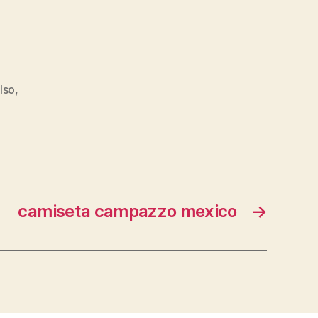
lso
,
camiseta campazzo mexico
→