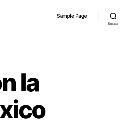
Sample Page
Buscar
n la
xico