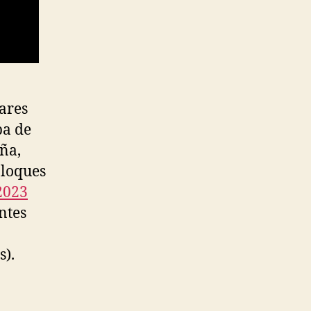
ares
ba de
aña,
bloques
2023
ntes
s).