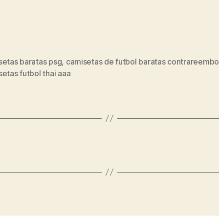
setas baratas psg
,
camisetas de futbol baratas contrareembo
s
etas futbol thai aaa