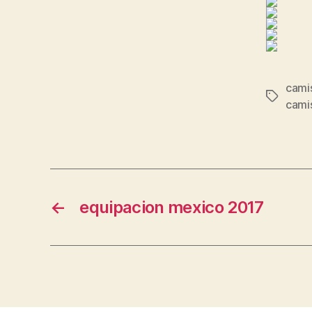
cami
Etiqueta
camis
←
equipacion mexico 2017