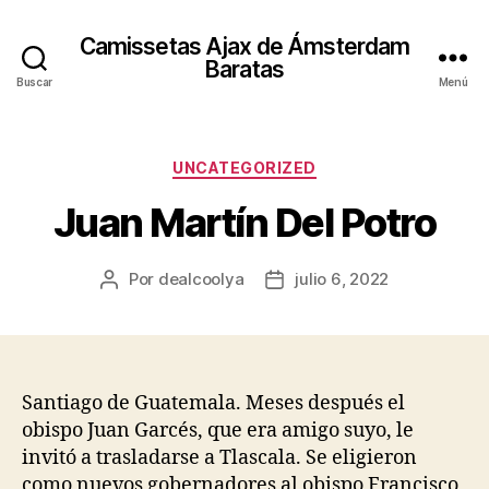
Camissetas Ajax de Ámsterdam
Baratas
Buscar
Menú
Categorías
UNCATEGORIZED
Juan Martín Del Potro
Por
dealcoolya
julio 6, 2022
Autor
Fecha
de
de
la
la
entrada
entrada
Santiago de Guatemala. Meses después el
obispo Juan Garcés, que era amigo suyo, le
invitó a trasladarse a Tlascala. Se eligieron
como nuevos gobernadores al obispo Francisco