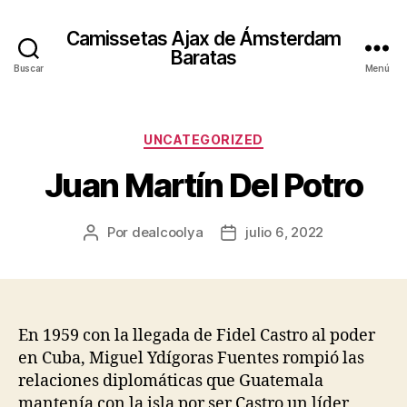
Camissetas Ajax de Ámsterdam
Baratas
Buscar
Menú
Categorías
UNCATEGORIZED
Juan Martín Del Potro
Por
dealcoolya
julio 6, 2022
Autor
Fecha
de
de
la
la
entrada
entrada
En 1959 con la llegada de Fidel Castro al poder
en Cuba, Miguel Ydígoras Fuentes rompió las
relaciones diplomáticas que Guatemala
mantenía con la isla por ser Castro un líder