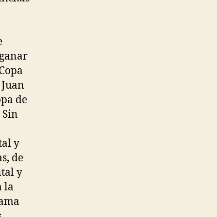
e
 ganar
 Copa
 Juan
pa de
 Sin
al y
s, de
tal y
 la
rama
s