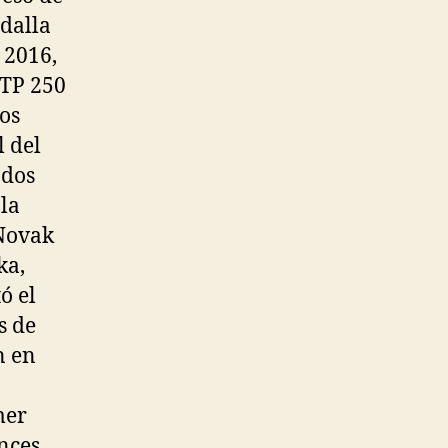
dalla
 2016,
 ATP 250
los
l del
ados
 la
 Novak
ka,
ó el
s de
n en
mer
onces