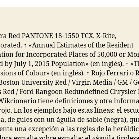
entrada
entrada
ra Red PANTONE 18-1550 TCX, X-Rite,
orated. ↑ «Annual Estimates of the Resident
tion for Incorporated Places of 50,000 or Mor
 by July 1, 2015 Population» (en inglés). ↑ «
ions of Colour» (en inglés). ↑ Rojo Ferrari o 
Boston University Red / Virgin Media / GM / 
 Red / Ford Rangoon Redundefined Chrysler 
Wikcionario tiene definiciones y otra inform
rojo. En los ejemplos bajo estas líneas: el escu
a, de gules con un águila de sable (negra), qu
enta una excepción a las reglas de la heráldic
loca esmalte sobre esmalte; el «águila tiroles