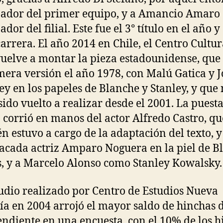
ador del primer equipo, y a Amancio Amaro
dor del filial. Este fue el 3° título en el año y 
carrera. El año 2014 en Chile, el Centro Cultur
elve a montar la pieza estadounidense, que
mera versión el año 1978, con Malú Gatica y 
y en los papeles de Blanche y Stanley, y que
sido vuelto a realizar desde el 2001. La puest
 corrió en manos del actor Alfredo Castro, qu
n estuvo a cargo de la adaptación del texto, y
tacada actriz Amparo Noguera en la piel de B
, y a Marcelo Alonso como Stanley Kowalsky.
udio realizado por Centro de Estudios Nueva
a en 2004 arrojó el mayor saldo de hinchas 
ndiente en una encuesta, con el 10% de los h