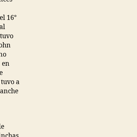
el 16°
al
 tuvo
John
 no
a en
e
 tuvo a
lanche
de
inchas