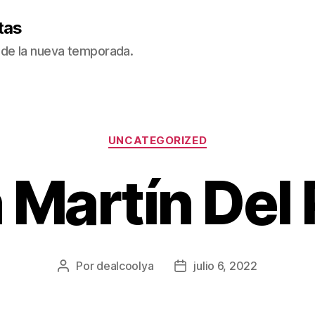
tas
de la nueva temporada.
Categorías
UNCATEGORIZED
 Martín Del 
Por
dealcoolya
julio 6, 2022
Autor
Fecha
de
de
la
la