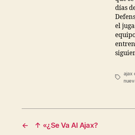
días d
Defens
el jug
equipo
entren
siguien
ajax 
Etiqueta
nuev
←
↑ «¿Se Va Al Ajax?