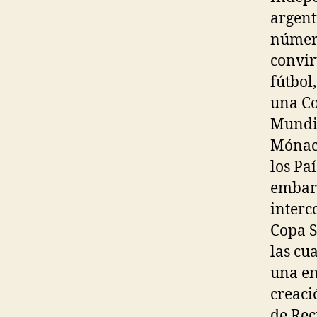
argent
número
convir
fútbol
una Co
Mundia
Mónaco
los Pa
embarg
interc
Copa S
las cu
una en
creaci
de Rec