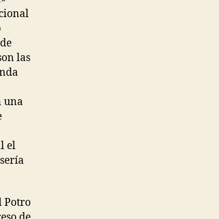
icional
o
 de
son las
onda
n una
e
l el
sería
 Potro
reso de