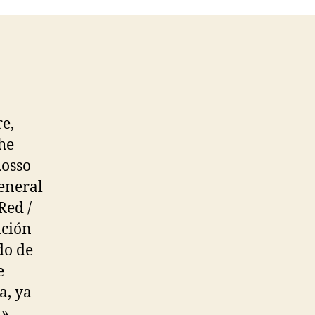
e,
The
Rosso
General
Red /
ación
do de
e
a, ya
a»