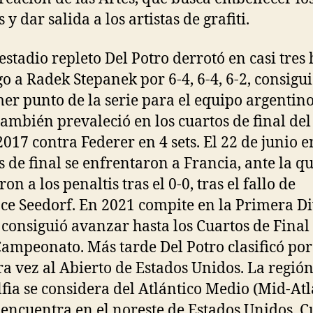
 y dar salida a los artistas de grafiti.
estadio repleto Del Potro derrotó en casi tres
go a Radek Stepanek por 6-4, 6-4, 6-2, consigu
mer punto de la serie para el equipo argentino
también prevaleció en los cuartos de final del
017 contra Federer en 4 sets. El 22 de junio e
s de final se enfrentaron a Francia, ante la q
on a los penaltis tras el 0-0, tras el fallo de
ce Seedorf. En 2021 compite en la Primera Di
consiguió avanzar hasta los Cuartos de Final 
ampeonato. Más tarde Del Potro clasificó por
a vez al Abierto de Estados Unidos. La región
lfia se considera del Atlántico Medio (Mid-Atl
 encuentra en el noreste de Estados Unidos. C