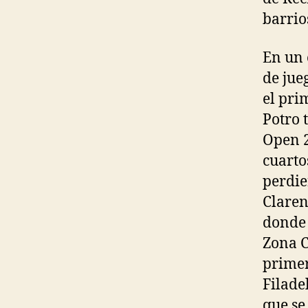
barrios
En un 
de jue
el pri
Potro 
Open 2
cuarto
perdier
Claren
donde 
Zona C
primer
Filade
que se