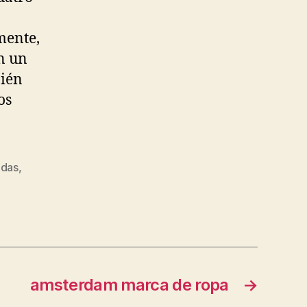
mente,
n un
bién
os
adas
,
amsterdam marca de ropa
→