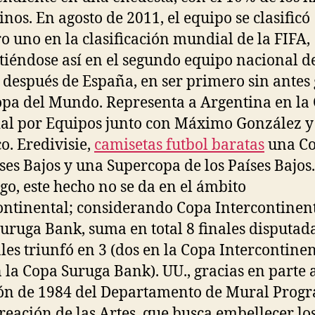
inos. En agosto de 2011, el equipo se clasificó
 uno en la clasificación mundial de la FIFA,
tiéndose así en el segundo equipo nacional d
, después de España, en ser primero sin antes
pa del Mundo. Representa a Argentina en la
l por Equipos junto con Máximo González y
. Eredivisie,
camisetas futbol baratas
una Co
íses Bajos y una Supercopa de los Países Bajos.
o, este hecho no se da en el ámbito
ontinental; considerando Copa Intercontinent
uruga Bank, suma en total 8 finales disputada
ales triunfó en 3 (dos en la Copa Intercontinen
 la Copa Suruga Bank). UU., gracias en parte a
ón de 1984 del Departamento de Mural Prog
reación de las Artes, que busca embellecer lo