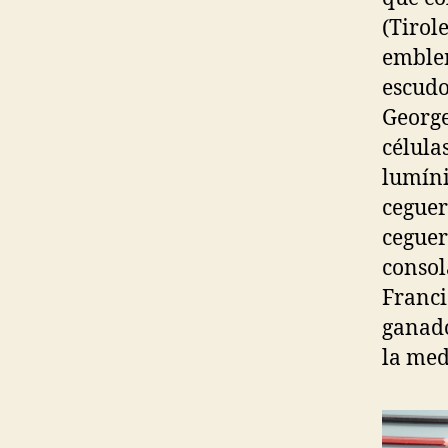
(Tirol
emblem
escudo
George
célula
lumíni
ceguer
ceguera
consol
Franci
ganado
la med