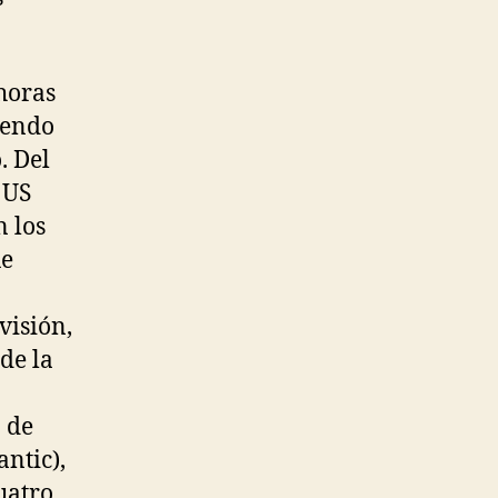
 horas
iendo
. Del
 US
n los
ue
visión,
de la
 de
antic),
uatro