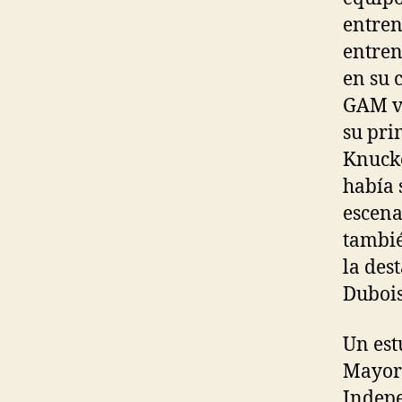
entren
entrena
en su 
GAM vu
su pri
Knucke
había 
escena
tambié
la des
Dubois
Un est
Mayorí
Indepe