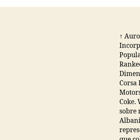
↑ Auro
Incorp
Popula
Ranked
Dimens
Corsa 
Motors
Coke. 
sobre 
Albani
repres
que co