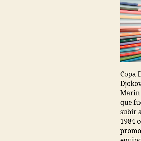
Copa D
Djokov
Marin 
que fu
subir 
1984 co
promo
equipo