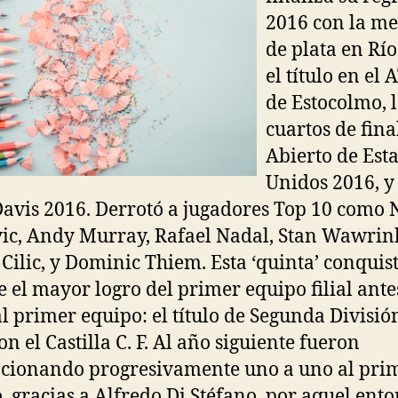
2016 con la me
de plata en Río
el título en el
de Estocolmo, 
cuartos de fina
Abierto de Est
Unidos 2016, y
avis 2016. Derrotó a jugadores Top 10 como
ic, Andy Murray, Rafael Nadal, Stan Wawrin
Cilic, y Dominic Thiem. Esta ‘quinta’ conquist
e el mayor logro del primer equipo filial ante
al primer equipo: el título de Segunda Divisió
n el Castilla C. F. Al año siguiente fueron
cionando progresivamente uno a uno al pri
, gracias a Alfredo Di Stéfano, por aquel ent